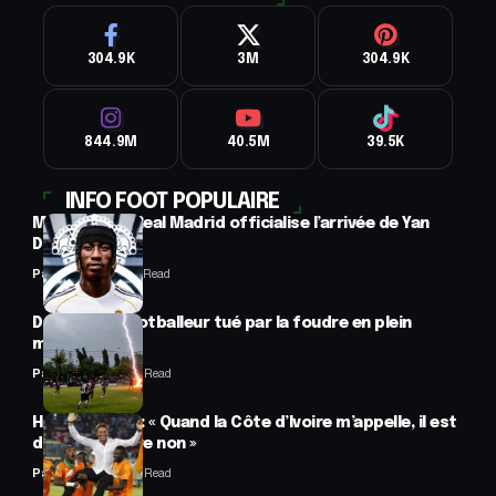
304.9K
3M
304.9K
844.9M
40.5M
39.5K
INFO FOOT POPULAIRE
Mercato : Le Real Madrid officialise l’arrivée de Yan
Diomandé
Panafrofoot
1 Min Read
Drame : un footballeur tué par la foudre en plein
match
Panafrofoot
2 Min Read
Hervé Renard : « Quand la Côte d’Ivoire m’appelle, il est
difficile de dire non »
Panafrofoot
2 Min Read