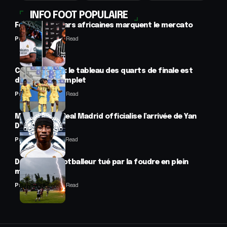
INFO FOOT POPULAIRE
Football : 2 stars africaines marquent le mercato
Panafrofoot
2 Min Read
CAN féminine : le tableau des quarts de finale est
désormais complet
Panafrofoot
2 Min Read
Mercato : Le Real Madrid officialise l’arrivée de Yan
Diomandé
Panafrofoot
1 Min Read
Drame : un footballeur tué par la foudre en plein
match
Panafrofoot
2 Min Read