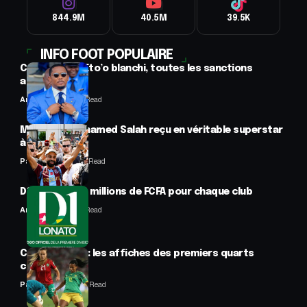
844.9M
40.5M
39.5K
INFO FOOT POPULAIRE
CAF : Samuel Eto’o blanchi, toutes les sanctions
annulées
Anselme AVI
2 Min Read
Mercato : Mohamed Salah reçu en véritable superstar
à Trabzon
Panafrofoot
1 Min Read
D1 Lonato : 70 millions de FCFA pour chaque club
Anselme AVI
2 Min Read
CAN féminine : les affiches des premiers quarts
connues
Panafrofoot
2 Min Read