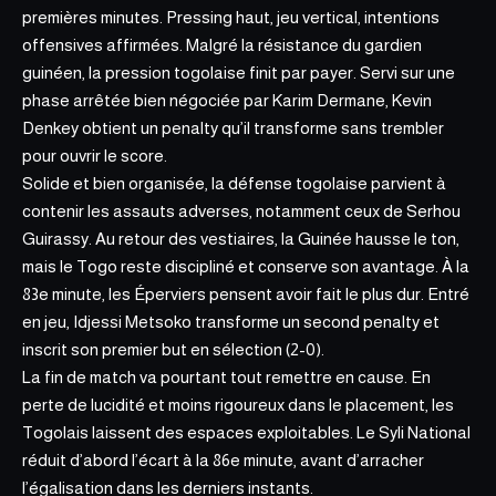
premières minutes. Pressing haut, jeu vertical, intentions
offensives affirmées. Malgré la résistance du gardien
guinéen, la pression togolaise finit par payer. Servi sur une
phase arrêtée bien négociée par Karim Dermane,
Kevin
Denkey
obtient un penalty qu’il transforme sans trembler
pour ouvrir le score.
Solide et bien organisée, la défense togolaise parvient à
contenir les assauts adverses, notamment ceux de Serhou
Guirassy. Au retour des vestiaires, la Guinée hausse le ton,
mais le Togo reste discipliné et conserve son avantage. À la
83e minute, les Éperviers pensent avoir fait le plus dur. Entré
en jeu, Idjessi Metsoko transforme un second penalty et
inscrit son premier but en sélection (2-0).
La fin de match va pourtant tout remettre en cause. En
perte de lucidité et moins rigoureux dans le placement, les
Togolais laissent des espaces exploitables. Le Syli National
réduit d’abord l’écart à la 86e minute, avant d’arracher
l’égalisation dans les derniers instants.