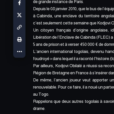
de grande instance de Paris.
Depuis le 08 janvier 2010, que le bus de l’équi
à Cabinda, une enclave du territoire angol
c’est seulement cette semaine que Kodjovi Obi
Un citoyen français d’origine angolaise, 
Libération de l’Enclave de Cabinda (FLEC) a 
5 ans de prison et à verser 450 000 € de domm
L’ancien international togolais, devenu handi
foudroyé » dans lequel il a raconté l’histo
Par ailleurs, Kodjovi Obilalé a réussi sa rec
Région de Bretagne en France à s’insérer dans
De même, l’ancien joueur veut apporter un
renouvelable. Pour ce faire, il a noué un part
au Togo.
Rappelons que deux autres togolais à savoir
drame.