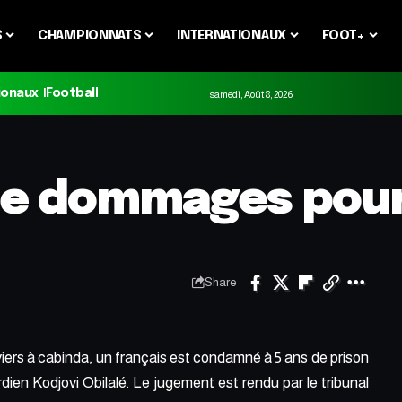
S
CHAMPIONNATS
INTERNATIONAUX
FOOT+
ionaux
Football
samedi, Août 8, 2026
de dommages pour 
Share
viers à cabinda, un français est condamné à 5 ans de prison
ien Kodjovi Obilalé. Le jugement est rendu par le tribunal