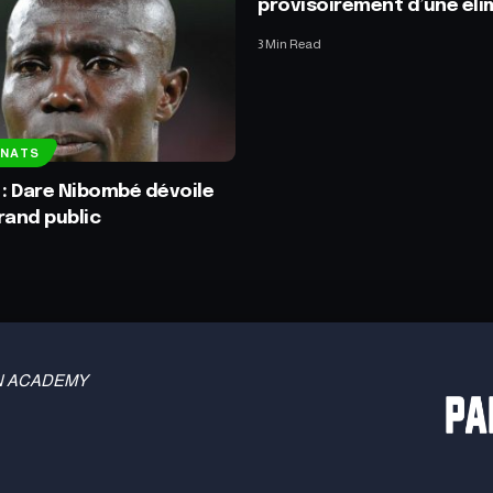
provisoirement d’une éli
3 Min Read
NNATS
 : Dare Nibombé dévoile
rand public
 TBN ACADEMY