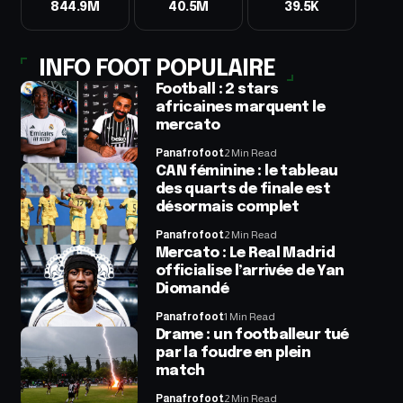
844.9M
40.5M
39.5K
INFO FOOT POPULAIRE
Football : 2 stars
africaines marquent le
mercato
Panafrofoot
2 Min Read
CAN féminine : le tableau
des quarts de finale est
désormais complet
Panafrofoot
2 Min Read
Mercato : Le Real Madrid
officialise l’arrivée de Yan
Diomandé
Panafrofoot
1 Min Read
Drame : un footballeur tué
par la foudre en plein
match
Panafrofoot
2 Min Read