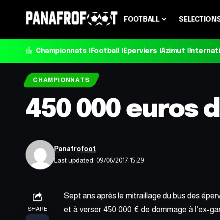
FOOTBALL
SELECTION
Championnats
Football
Eperviers
Azimut
Internat
CHAMPIONNATS
450 000 euros 
Panafrofoot
Last updated: 09/06/2017 15:29
Sept ans après le mitraillage du bus des éper
et à verser 450 000 € de dommage à l’ex-gard
SHARE