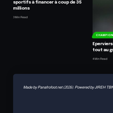
sportifs à financer à coup de 35
millions
3 Min Read
CHAMPIO
Eperviers
tout au g
4 Min Read
Made by Panafrofoot.net (2026). Powered by JIREH