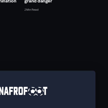
mination
grand danger
2 Min Read