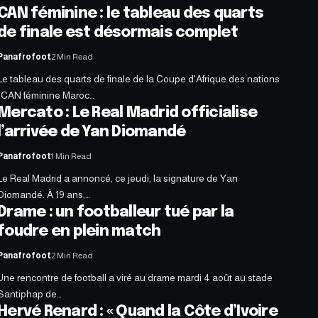
CAN féminine : le tableau des quarts
de finale est désormais complet
Panafrofoot
2 Min Read
Le tableau des quarts de finale de la Coupe d'Afrique des nations
-CAN féminine Maroc…
Mercato : Le Real Madrid officialise
l’arrivée de Yan Diomandé
Panafrofoot
1 Min Read
Le Real Madrid a annoncé, ce jeudi, la signature de Yan
Diomandé. À 19 ans,…
Drame : un footballeur tué par la
foudre en plein match
Panafrofoot
2 Min Read
Une rencontre de football a viré au drame mardi 4 août au stade
Santiphap de…
Hervé Renard : « Quand la Côte d’Ivoire