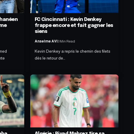
 ghanéen
FC Cincinnati : Kevin Denkey
ime
frappe encore et fait gagner les
n
siens
Anselme AVI
3 Min Read
mmed
Kevin Denkey a repris le chemin des filets
nte
dès le retour de…
aba
Algérie : Riyad Mahrez tire sa