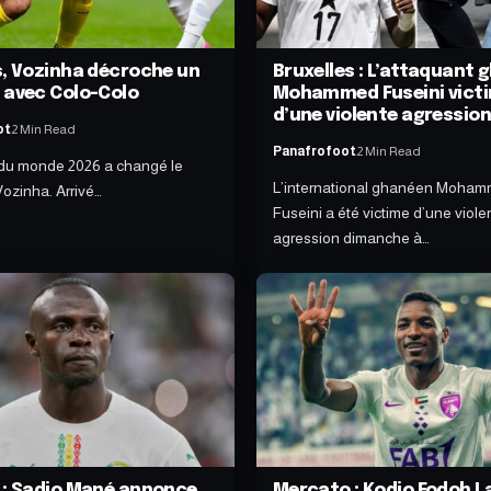
s, Vozinha décroche un
Bruxelles : L’attaquant
 avec Colo-Colo
Mohammed Fuseini vict
d’une violente agressio
ot
2 Min Read
Panafrofoot
2 Min Read
du monde 2026 a changé le
L’international ghanéen Moha
Vozinha. Arrivé…
Fuseini a été victime d’une viole
agression dimanche à…
 : Sadio Mané annonce
Mercato : Kodjo Fodoh L