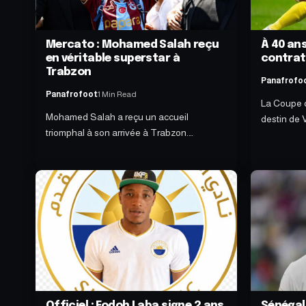
Mercato : Mohamed Salah reçu
À 40 an
en véritable superstar à
contrat
Trabzon
Panafrofo
Panafrofoot
1 Min Read
La Coupe 
Mohamed Salah a reçu un accueil
destin de 
triomphal à son arrivée à Trabzon.…
Officiel : Fodoh Laba signe 2 ans
Sénégal