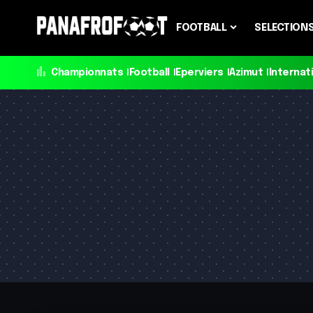
FOOTBALL
SELECTION
Championnats
Football
Eperviers
Azimut
Internat