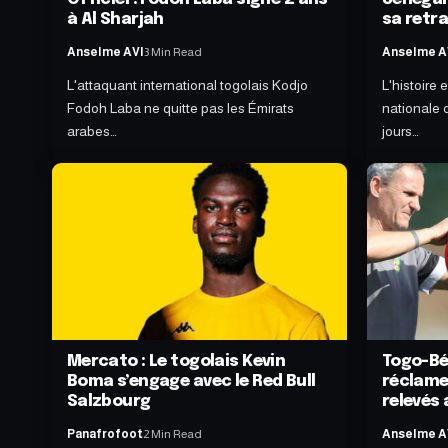
à Al Sharjah
sa retra
Anselme AVI
3 Min Read
Anselme A
L'attaquant international togolais Kodjo
L'histoire
Fodoh Laba ne quitte pas les Émirats
nationale
arabes…
jours…
Mercato : Le togolais Kevin
Togo-Bé
Boma s’engage avec le Red Bull
réclame
Salzbourg
relevés 
Panafrofoot
2 Min Read
Anselme A