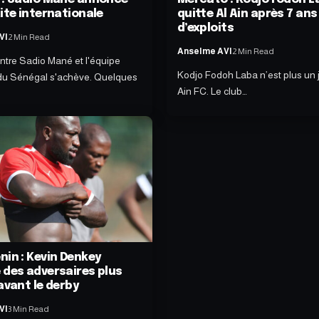
ite internationale
quitte Al Ain après 7 ans
d’exploits
VI
2 Min Read
Anselme AVI
2 Min Read
 entre Sadio Mané et l'équipe
Kodjo Fodoh Laba n’est plus un 
 du Sénégal s'achève. Quelques
Ain FC. Le club…
nin : Kevin Denkey
 des adversaires plus
avant le derby
VI
3 Min Read