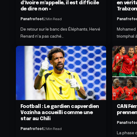
d’Ivoire m’appelle, il est difficile
en vérit
de dire non »
Trabzo
Panafrofoot
2 Min Read
Panafrofo
De retour sur le banc des Éléphants, Hervé
Mohamed S
Renard n'a pas caché…
triomphal 
Football : Le gardien capverdien
CAN Fémi
Vozinha accueilli comme une
prenne
star au Chili
Panafrofo
Panafrofoot
2 Min Read
La phase d