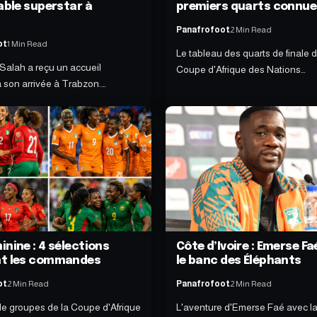
able superstar à
premiers quarts connue
n
Panafrofoot
2 Min Read
ot
1 Min Read
Le tableau des quarts de finale d
alah a reçu un accueil
Coupe d'Afrique des Nations…
à son arrivée à Trabzon.…
nine : 4 sélections
Côte d’Ivoire : Emerse Fa
nt les commandes
le banc des Éléphants
ot
2 Min Read
Panafrofoot
2 Min Read
e groupes de la Coupe d'Afrique
L'aventure d'Emerse Faé avec la