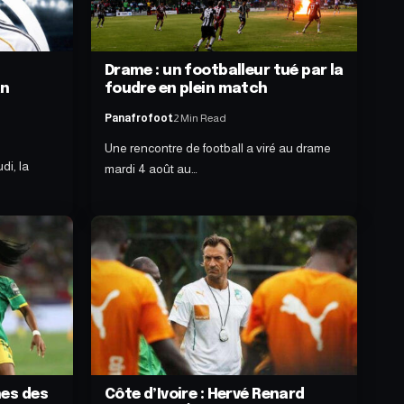
d
Drame : un footballeur tué par la
an
foudre en plein match
Panafrofoot
2 Min Read
Une rencontre de football a viré au drame
di, la
mardi 4 août au…
hes des
Côte d’Ivoire : Hervé Renard