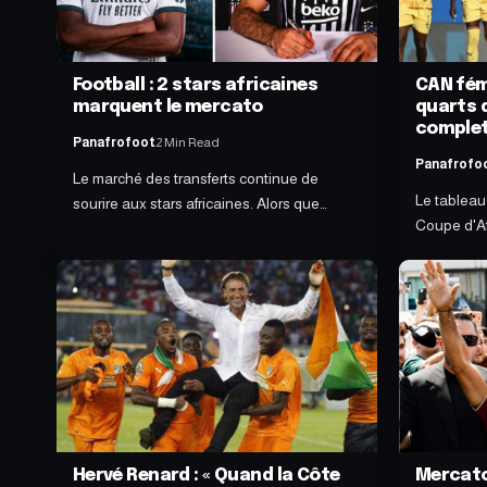
Football : 2 stars africaines
CAN fémi
marquent le mercato
quarts 
comple
Panafrofoot
2 Min Read
Panafrofo
Le marché des transferts continue de
Le tableau 
sourire aux stars africaines. Alors que…
Coupe d'Af
Hervé Renard : « Quand la Côte
Mercato