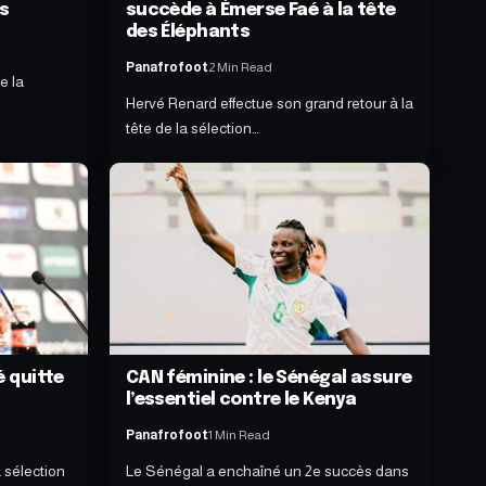
s
succède à Émerse Faé à la tête
des Éléphants
Panafrofoot
2 Min Read
e la
Hervé Renard effectue son grand retour à la
tête de la sélection…
é quitte
CAN féminine : le Sénégal assure
l’essentiel contre le Kenya
Panafrofoot
1 Min Read
 sélection
Le Sénégal a enchaîné un 2e succès dans