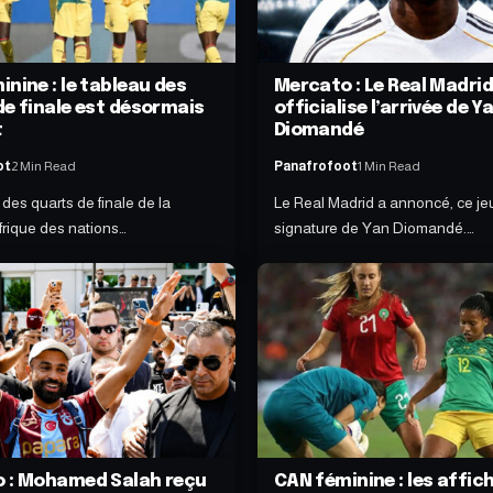
nine : le tableau des
Mercato : Le Real Madri
de finale est désormais
officialise l’arrivée de Y
t
Diomandé
ot
2 Min Read
Panafrofoot
1 Min Read
des quarts de finale de la
Le Real Madrid a annoncé, ce jeu
rique des nations…
signature de Yan Diomandé.…
 : Mohamed Salah reçu
CAN féminine : les affic