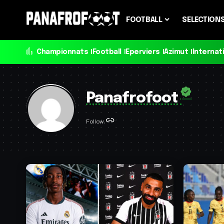
FOOTBALL
SELECTION
Championnats
Football
Eperviers
Azimut
Internat
Panafrofoot
Follow: