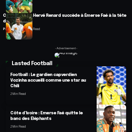
Côte d’Ivoire : Hervé Renard succède à Émerse Faé à la tête
des Éléphants
Panafrofoot
2 Min Read
- Advertisement -
Lasted Football
Football : Le gardien capverdien
Vozinha accueilli comme une star au
Chili
2 Min Read
Côte d’Ivoire : Emerse Faé quitte le
banc des Éléphants
2 Min Read