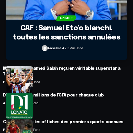
AZIMUT
CAF : Samuel Eto’o blanchi,
toutes les sanctions annulées
Anselme AVI
2 Min Read
Mercato : Mohamed Salah reçu en véritable superstar à
Trabzon
Panafrofoot
1 Min Read
D1 Lonato : 70 millions de FCFA pour chaque club
Anselme AVI
2 Min Read
CAN féminine : les affiches des premiers quarts connues
Panafrofoot
2 Min Read