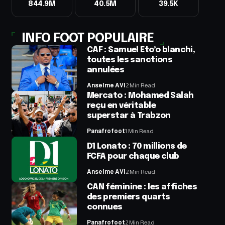
844.9M
40.5M
39.5K
INFO FOOT POPULAIRE
CAF : Samuel Eto’o blanchi,
toutes les sanctions
annulées
Anselme AVI
2 Min Read
Mercato : Mohamed Salah
reçu en véritable
superstar à Trabzon
Panafrofoot
1 Min Read
D1 Lonato : 70 millions de
FCFA pour chaque club
Anselme AVI
2 Min Read
CAN féminine : les affiches
des premiers quarts
connues
Panafrofoot
2 Min Read