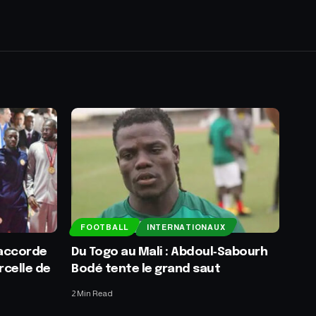
FOOTBALL
INTERNATIONAUX
 accorde
Du Togo au Mali : Abdoul‑Sabourh
rcelle de
Bodé tente le grand saut
2 Min Read