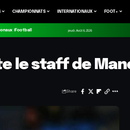
S
CHAMPIONNATS
INTERNATIONAUX
FOOT+
ionaux
Football
jeudi, Août 6, 2026
te le staff de Man
Share