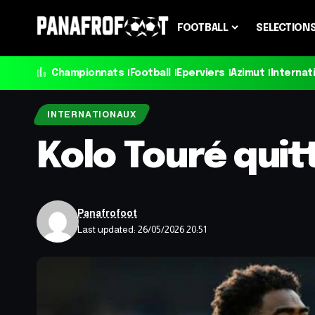
FOOTBALL
SELECTION
Championnats
Football
Eperviers
Azimut
Internat
INTERNATIONAUX
Kolo Touré quit
Panafrofoot
Last updated: 26/05/2026 20:51