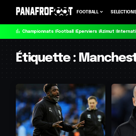
FOOTBALL
SELECTION
Championnats
Football
Eperviers
Azimut
Internat
Étiquette :
Manchest