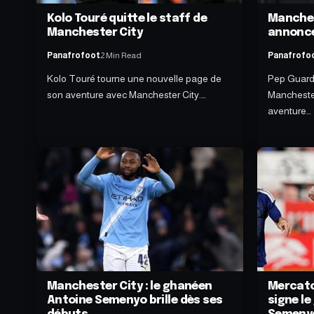
Kolo Touré quitte le staff de
Manches
Manchester City
annonce
Panafrofoot
2 Min Read
Panafrofo
Kolo Touré tourne une nouvelle page de
Pep Guardi
son aventure avec Manchester City.…
Manchester
aventure…
Manchester City : le ghanéen
Mercato
Antoine Semenyo brille dès ses
signe l