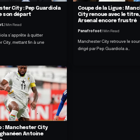
ter City : Pep Guardiola
Coupe de la Ligue : Man
 son départ
City renoue avec le titre,
Arsenal encore frustré
ot
2 Min Read
Panafrofoot
1 Min Read
ola s’apprête à quitter
Manchester City retrouve le souri
 City, mettant fin à une
dirigé par Pep Guardiola a…
 : Manchester City
e ghanéen Antoine