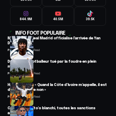
304.9K
3M
304.9K
844.9M
40.5M
39.5K
INFO FOOT POPULAIRE
Mercato : Le Real Madrid officialise l’arrivée de Yan
Diomandé
Panafrofoot
1 Min Read
Drame : un footballeur tué par la foudre en plein
match
Panafrofoot
2 Min Read
Hervé Renard : « Quand la Côte d’Ivoire m’appelle, il est
difficile de dire non »
Panafrofoot
2 Min Read
CAF : Samuel Eto’o blanchi, toutes les sanctions
annulées