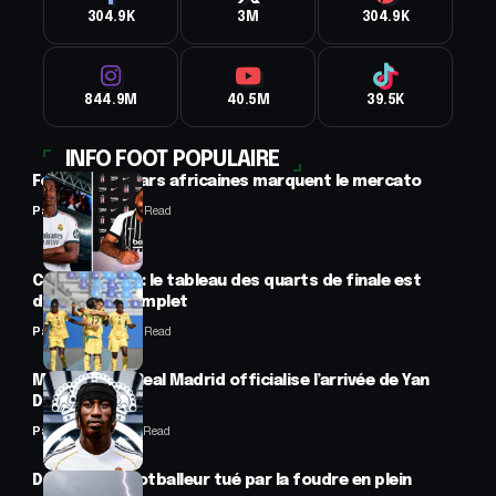
304.9K
3M
304.9K
844.9M
40.5M
39.5K
INFO FOOT POPULAIRE
Football : 2 stars africaines marquent le mercato
Panafrofoot
2 Min Read
CAN féminine : le tableau des quarts de finale est
désormais complet
Panafrofoot
2 Min Read
Mercato : Le Real Madrid officialise l’arrivée de Yan
Diomandé
Panafrofoot
1 Min Read
Drame : un footballeur tué par la foudre en plein