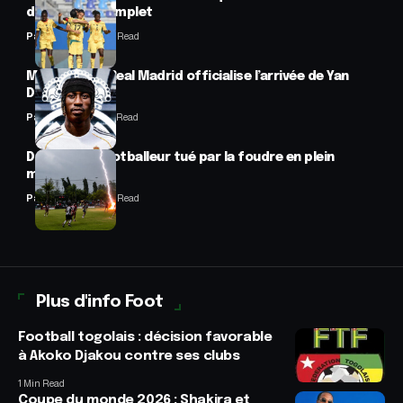
désormais complet
Panafrofoot
2 Min Read
Mercato : Le Real Madrid officialise l’arrivée de Yan
Diomandé
Panafrofoot
1 Min Read
Drame : un footballeur tué par la foudre en plein
match
Panafrofoot
2 Min Read
Plus d'info Foot
Football togolais : décision favorable
à Akoko Djakou contre ses clubs
1 Min Read
Coupe du monde 2026 : Shakira et