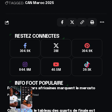
TAGGED:
CAN Maroc 2025
RESTEZ CONNECTES
304.9K
3M
304.9K
844.9M
40.5M
39.5K
INFO FOOT POPULAIRE
Football : 2 stars africaines marquent le mercato
Panafrofoot
2 Min Read
CAN féminine : le tableau des quarts de finale est