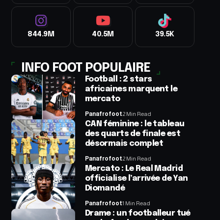
844.9M
40.5M
39.5K
INFO FOOT POPULAIRE
Football : 2 stars
africaines marquent le
mercato
Panafrofoot
2 Min Read
CAN féminine : le tableau
des quarts de finale est
désormais complet
Panafrofoot
2 Min Read
Mercato : Le Real Madrid
officialise l’arrivée de Yan
Diomandé
Panafrofoot
1 Min Read
Drame : un footballeur tué