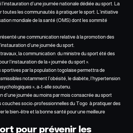
di l’instauration d’une journée nationale dédiée au sport. La
r toutes les communautés à pratiquer le sport. L’initiative
sation mondiale de la santé (OMS) dont les sommité
présenté une communication relative à la promotion des
’instauration d’une journée du sport.
travaux, la communication du ministre du sport été des
l pour l’instauration de la « journée du sport ».
s sportives par la population togolaise permettra de
nsmissibles notamment l’obésité, le diabète, l’hypertension
 psychologiques », a-t-elle soutenu.
on d’une journée au moins par mois consacrée au sport
es couches socio-professionnelles du Togo à pratiquer des
rer le bien-être et la bonne santé pour une meilleure
ort pour prévenir les