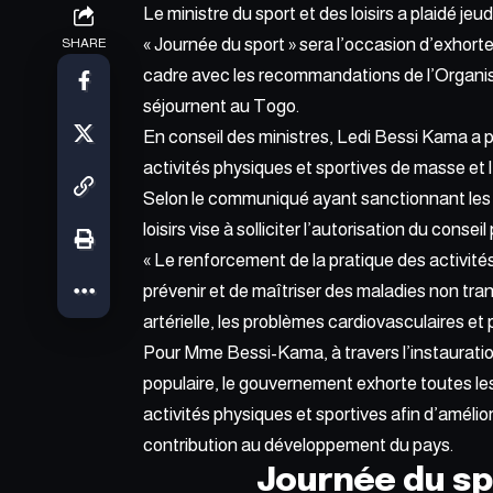
Le ministre du sport et des loisirs a plaidé jeu
« Journée du sport » sera l’occasion d’exhorte
SHARE
cadre avec les recommandations de
l’Organi
séjournent au Togo
.
En conseil des ministres, Ledi Bessi Kama a 
activités physiques et sportives de masse et l
Selon le communiqué ayant sanctionnant les 
loisirs vise à solliciter l’autorisation du consei
« Le renforcement de la pratique des activité
prévenir et de maîtriser des maladies non tra
artérielle, les problèmes cardiovasculaires et
Pour Mme Bessi-Kama, à travers l’instaurati
populaire, le gouvernement exhorte toutes l
activités physiques et sportives afin d’amélio
contribution au
développement du pays
.
Journée du sp