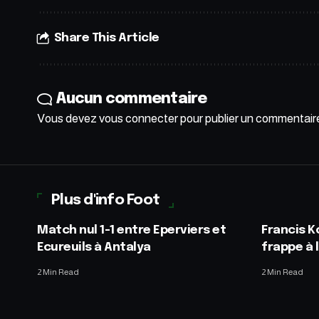
Share This Article
Aucun commentaire
Vous devez
vous connecter
pour publier un commentair
Plus d'info Foot
Match nul 1-1 entre Eperviers et
Francis K
Ecureuils à Antalya
frappe à 
2 Min Read
2 Min Read