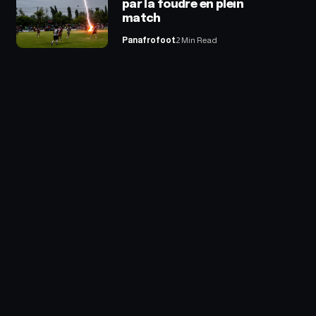
par la foudre en plein
match
Panafrofoot
2 Min Read