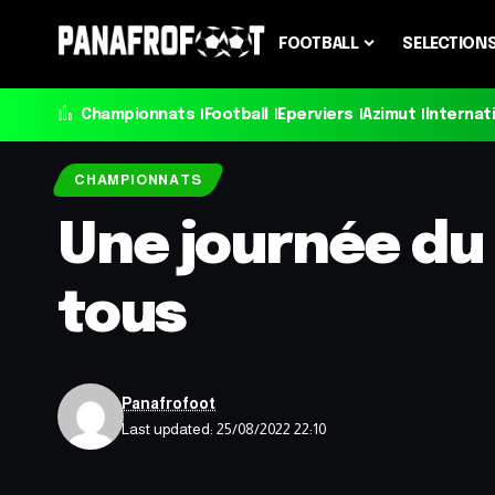
FOOTBALL
SELECTION
Championnats
Football
Eperviers
Azimut
Internat
CHAMPIONNATS
Une journée du 
tous
Panafrofoot
Last updated: 25/08/2022 22:10