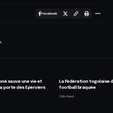
Facebook
e.
oné sauve une vie et
La Fédération togolaise 
la porte des Eperviers
football braquée
2 Min Read