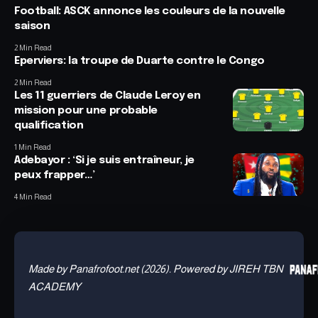
Football: ASCK annonce les couleurs de la nouvelle
saison
2 Min Read
Eperviers: la troupe de Duarte contre le Congo
2 Min Read
Les 11 guerriers de Claude Leroy en
mission pour une probable
qualification
1 Min Read
Adebayor : ‘Si je suis entraîneur, je
peux frapper…’
4 Min Read
Made by Panafrofoot.net (2026). Powered by JIREH TBN
ACADEMY