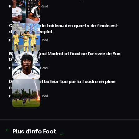
Panafrofoot
2 Min Read
CAN féminine : le tableau des quarts de finale est
désormais complet
Panafrofoot
2 Min Read
Mercato : Le Real Madrid officialise l’arrivée de Yan
Diomandé
Panafrofoot
1 Min Read
Drame : un footballeur tué par la foudre en plein
match
Panafrofoot
2 Min Read
Plus d'info Foot