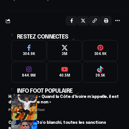
RESTEZ CONNECTES
304.9K
3M
304.9K
844.9M
40.5M
39.5K
INFO FOOT POPULAIRE
Hervé Renard : « Quand la Côte d’Ivoire m’appelle, il est
difficile de dire non »
Panafrofoot
2 Min Read
CAF : Samuel Eto’o blanchi, toutes les sanctions
annulées