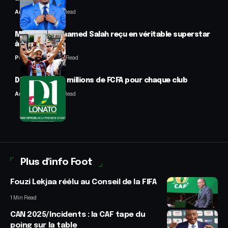
Anselme AVI
2 Min Read
Mercato : Mohamed Salah reçu en véritable superstar
à Trabzon
Panafrofoot
1 Min Read
D1 Lonato : 70 millions de FCFA pour chaque club
Anselme AVI
2 Min Read
Plus d'info Foot
Fouzi Lekjaa réélu au Conseil de la FIFA
1 Min Read
CAN 2025/Incidents : la CAF tape du
poing sur la table