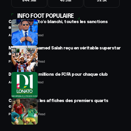
844.9M
40.5M
39.5K
INFO FOOT POPULAIRE
CAF : Samuel Eto’o blanchi, toutes les sanctions
annulées
Anselme AVI
2 Min Read
Mercato : Mohamed Salah reçu en véritable superstar
à Trabzon
Panafrofoot
1 Min Read
D1 Lonato : 70 millions de FCFA pour chaque club
Anselme AVI
2 Min Read
CAN féminine : les affiches des premiers quarts
connues
Panafrofoot
2 Min Read