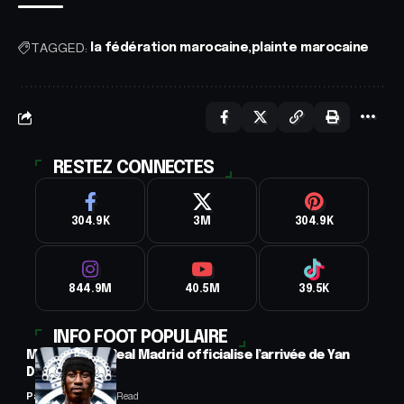
TAGGED:
la fédération marocaine
plainte marocaine
RESTEZ CONNECTES
304.9K
3M
304.9K
844.9M
40.5M
39.5K
INFO FOOT POPULAIRE
Mercato : Le Real Madrid officialise l’arrivée de Yan
Diomandé
Panafrofoot
1 Min Read