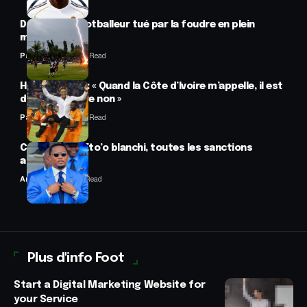
Drame : un footballeur tué par la foudre en plein
match
Panafrofoot
2 Min Read
Hervé Renard : « Quand la Côte d’Ivoire m’appelle, il est
difficile de dire non »
Panafrofoot
2 Min Read
CAF : Samuel Eto’o blanchi, toutes les sanctions
annulées
Anselme AVI
2 Min Read
Plus d'info Foot
Start a Digital Marketing Website for
your Service