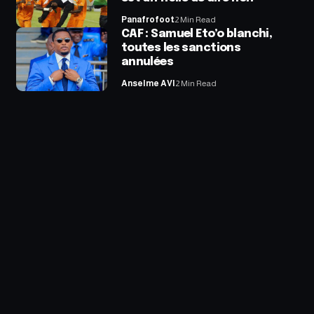
Panafrofoot
2 Min Read
CAF : Samuel Eto’o blanchi,
toutes les sanctions
annulées
Anselme AVI
2 Min Read