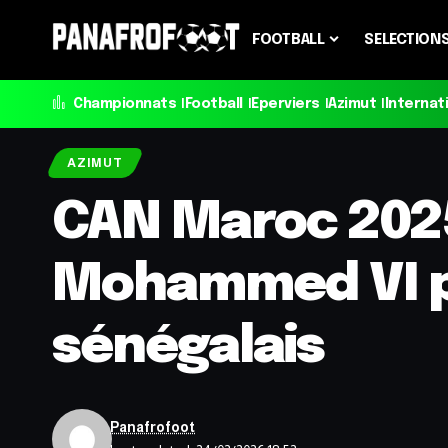
FOOTBALL
SELECTION
Championnats
Football
Eperviers
Azimut
Internat
AZIMUT
CAN Maroc 2025
Mohammed VI po
sénégalais
Panafrofoot