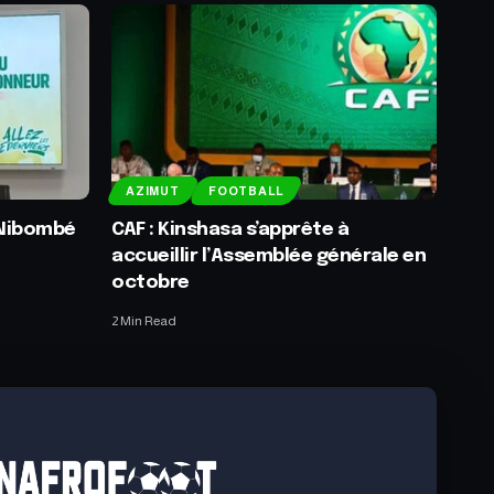
AZIMUT
FOOTBALL
é Nibombé
CAF : Kinshasa s’apprête à
accueillir l’Assemblée générale en
octobre
2 Min Read