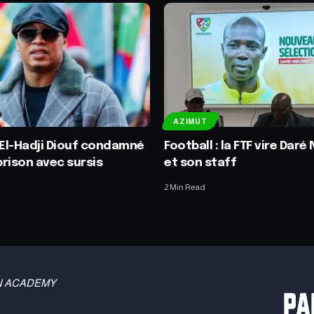
AZIMUT
 El-Hadji Diouf condamné
Football : la FTF vire Dar
 prison avec sursis
et son staff
2 Min Read
 TBN ACADEMY