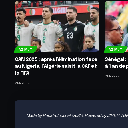
AZIMUT
AZIMUT
CAN 2025 : après l’élimination face
Sénégal :
au Nigeria, l’Algérie saisit la CAF et
à 1 an de
la FIFA
2 Min Read
2 Min Read
Made by Panafrofoot.net (2026). Powered by JIREH