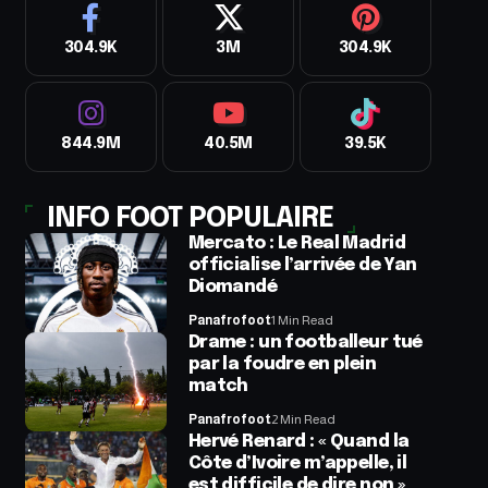
304.9K
3M
304.9K
844.9M
40.5M
39.5K
INFO FOOT POPULAIRE
Mercato : Le Real Madrid
officialise l’arrivée de Yan
Diomandé
Panafrofoot
1 Min Read
Drame : un footballeur tué
par la foudre en plein
match
Panafrofoot
2 Min Read
Hervé Renard : « Quand la
Côte d’Ivoire m’appelle, il
est difficile de dire non »