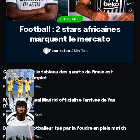
FOOTBALL
Football : 2 stars africaines
marquent le mercato
Panafrofoot
2 Min Read
CAN féminine : le tableau des quarts de finale est
désormais complet
Panafrofoot
2 Min Read
Mercato : Le Real Madrid officialise l’arrivée de Yan
Diomandé
Panafrofoot
1 Min Read
Drame : un footballeur tué par la foudre en plein match
Panafrofoot
2 Min Read