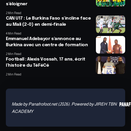
s’éloigner
2 Min Read
CAN U17 : Le Burkina Faso s’incline face
au Mali (2-0) en demi-finale
4 Min Read
Emmanuel Adebayor s’annonce au
Burkina avec un centre de formation
2 Min Read
Football : Alexis Vossah, 17 ans, écrit
l’histoire du TéFéCé
2 Min Read
Made by Panafrofoot.net (2026). Powered by JIREH TBN
ACADEMY