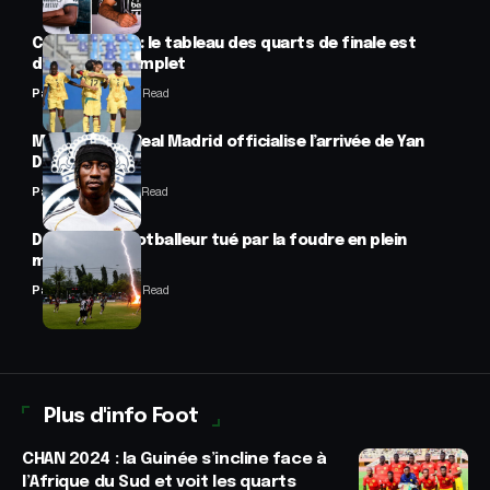
CAN féminine : le tableau des quarts de finale est
désormais complet
Panafrofoot
2 Min Read
Mercato : Le Real Madrid officialise l’arrivée de Yan
Diomandé
Panafrofoot
1 Min Read
Drame : un footballeur tué par la foudre en plein
match
Panafrofoot
2 Min Read
Plus d'info Foot
CHAN 2024 : la Guinée s’incline face à
l’Afrique du Sud et voit les quarts