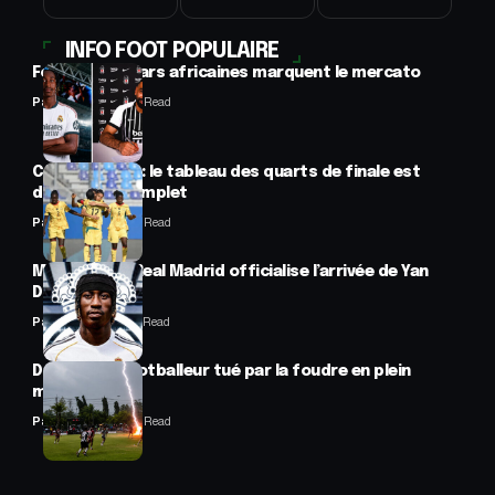
INFO FOOT POPULAIRE
Football : 2 stars africaines marquent le mercato
Panafrofoot
2 Min Read
CAN féminine : le tableau des quarts de finale est
désormais complet
Panafrofoot
2 Min Read
Mercato : Le Real Madrid officialise l’arrivée de Yan
Diomandé
Panafrofoot
1 Min Read
Drame : un footballeur tué par la foudre en plein
match
Panafrofoot
2 Min Read