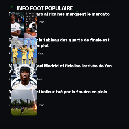
INFO FOOT POPULAIRE
Football : 2 stars africaines marquent le mercato
Panafrofoot
2 Min Read
CAN féminine : le tableau des quarts de finale est
désormais complet
Panafrofoot
2 Min Read
Mercato : Le Real Madrid officialise l’arrivée de Yan
Diomandé
Panafrofoot
1 Min Read
Drame : un footballeur tué par la foudre en plein
match
Panafrofoot
2 Min Read