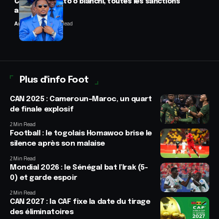
CAF : Samuel Eto’o blanchi, toutes les sanctions
annulées
Anselme AVI
2 Min Read
Plus d'info Foot
CAN 2025 : Cameroun–Maroc, un quart
de finale explosif
2 Min Read
Football : le togolais Homawoo brise le
silence après son malaise
2 Min Read
Mondial 2026 : le Sénégal bat l’Irak (5-
0) et garde espoir
2 Min Read
CAN 2027 : la CAF fixe la date du tirage
des éliminatoires