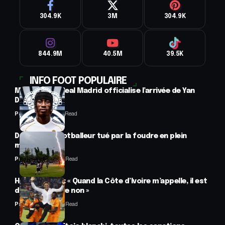
304.9K
3M
304.9K
844.9M
40.5M
39.5K
INFO FOOT POPULAIRE
Mercato : Le Real Madrid officialise l’arrivée de Yan
Diomandé
Panafrofoot
1 Min Read
Drame : un footballeur tué par la foudre en plein
match
Panafrofoot
2 Min Read
Hervé Renard : « Quand la Côte d’Ivoire m’appelle, il est
difficile de dire non »
Panafrofoot
2 Min Read