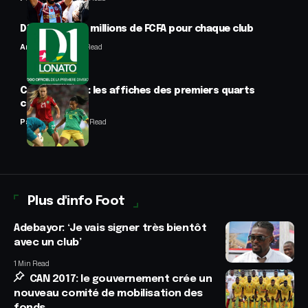
D1 Lonato : 70 millions de FCFA pour chaque club
Anselme AVI
2 Min Read
CAN féminine : les affiches des premiers quarts
connues
Panafrofoot
2 Min Read
Plus d'info Foot
Adebayor: ‘Je vais signer très bientôt
avec un club’
1 Min Read
CAN 2017: le gouvernement crée un
nouveau comité de mobilisation des