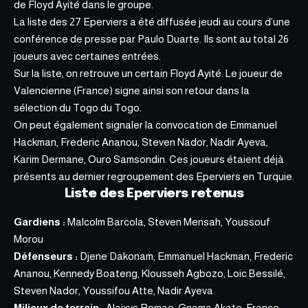
de Floyd Ayité dans le groupe.
La
liste des 27 Eperviers
a été diffusée jeudi au cours d’une
conférence de presse par Paulo Duarte. Ils sont au total 26
joueurs avec certaines entrées.
Sur la liste, on retrouve un certain Floyd Ayité. Le joueur de
Valencienne (France) signe ainsi son retour dans la
sélection du Togo du Togo.
On peut également signaler la convocation de Emmanuel
Hackman, Frederic Ananou, Steven Nador, Nadir Ayeva,
Karim Dermane, Ouro Samsondin. Ces joueurs étaient déjà
présents au dernier regroupement des Eperviers en Turquie.
Liste des Eperviers retenus
Gardiens :
Malcolm Barcola, Steven Mensah, Youssouf
Morou
Défenseurs :
Djene Dakonam, Emmanuel Hackman, Frederic
Ananou, Kennedy Boateng, Klousseh Agbozo, Loic Bessilé,
Steven Nador, Youssifou Atte, Nadir Ayeva
Milieux de terrain :
Alaixys Romao, Gnama Akate, Franco