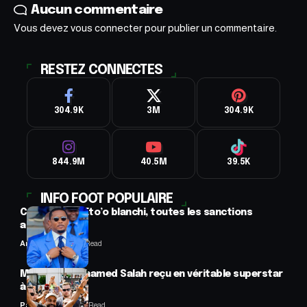
Aucun commentaire
Vous devez
vous connecter
pour publier un commentaire.
RESTEZ CONNECTES
304.9K
3M
304.9K
844.9M
40.5M
39.5K
INFO FOOT POPULAIRE
CAF : Samuel Eto’o blanchi, toutes les sanctions
annulées
Anselme AVI
2 Min Read
Mercato : Mohamed Salah reçu en véritable superstar
à Trabzon
Panafrofoot
1 Min Read