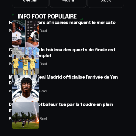
844.9M
40.5M
39.5K
INFO FOOT POPULAIRE
Football : 2 stars africaines marquent le mercato
Panafrofoot
2 Min Read
CAN féminine : le tableau des quarts de finale est
désormais complet
Panafrofoot
2 Min Read
Mercato : Le Real Madrid officialise l’arrivée de Yan
Diomandé
Panafrofoot
1 Min Read
Drame : un footballeur tué par la foudre en plein
match
Panafrofoot
2 Min Read