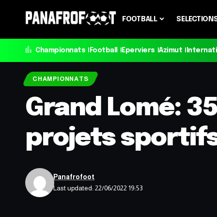
FOOTBALL
SELECTION
Championnats
Football
Eperviers
Azimut
Internat
CHAMPIONNATS
Grand Lomé: 35 
projets sportif
Panafrofoot
Last updated: 22/06/2022 19:53