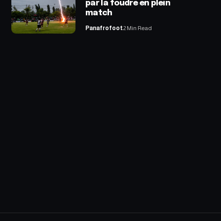
par la foudre en plein
match
Panafrofoot
2 Min Read