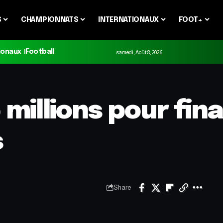
S
CHAMPIONNATS
INTERNATIONAUX
FOOT+
ionaux
Football
samedi, Août 8, 2026
millions pour fin
s
Share