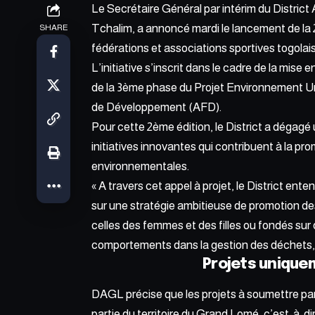
Le Secrétaire Général par intérim du Distr
Tchalim, a annoncé mardi le lancement de la 2e
SHARE
fédérations et associations sportives togolai
L’initiative s’inscrit dans le cadre de la mis
de la 3ème phase du Projet Environnement U
de Développement (AFD).
Pour cette 2ème édition, le District a dégagé
initiatives innovantes qui contribuent à la pr
environnementales.
« A travers cet appel à projet, le District ent
sur une stratégie ambitieuse de promotion des
celles des femmes et des filles ou fondés sur 
comportements dans la gestion des déchets, e
Projets unique
DAGL précise que les projets à soumettre par 
partie du territoire du Grand Lomé, c’est-à-