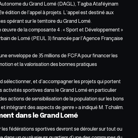
ict Autonome du Grand Lomé (DAGL), Tagba Ataféyinam
 édition de l’appel à projets. L’appel est destiné aux
ses
opérant sur le territoire du Grand Lomé.
e en œuvre de la composante 4 : « Sport et Développement »
rbain de Lomé (PEUL 3) financée par l’Agence Française
 une enveloppe de 35 millions de FCFA pour financer les
omotion et la valorisation des bonnes pratiques
end sélectionner, et d’accompagner les projets qui portent
 activités sportives dans le Grand Lomé en particulier
des actions de sensibilisation de la population sur les bons
t intégrant des aspects de genre » a indiqué M. Tchalim.
ment dans le Grand Lomé
les fédérations sportives devront se dérouler sur tout ou
dire dans un ou plusieurs quartiers d’une des communes du