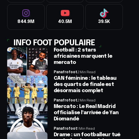
844.9M
40.5M
39.5K
INFO FOOT POPULAIRE
Football : 2 stars
africaines marquent le
mercato
Panafrofoot
2 Min Read
CAN féminine : le tableau
des quarts de finale est
désormais complet
Panafrofoot
2 Min Read
Mercato : Le Real Madrid
officialise l’arrivée de Yan
Diomandé
Panafrofoot
1 Min Read
Drame : un footballeur tué