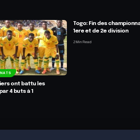
Togo: Fin des championn
1ere et de 2e division
2 Min Read
NNATS
iers ont battu les
par 4 buts à 1