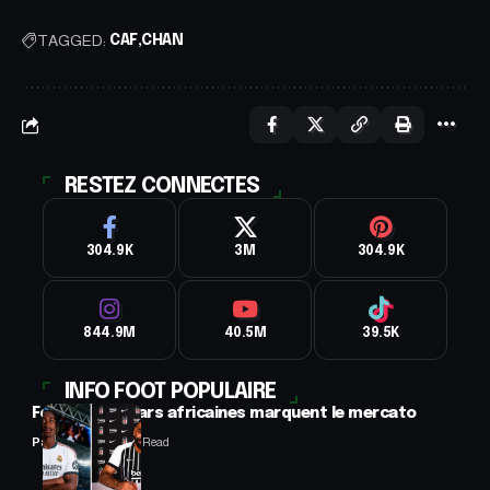
TAGGED:
CAF
CHAN
RESTEZ CONNECTES
304.9K
3M
304.9K
844.9M
40.5M
39.5K
INFO FOOT POPULAIRE
Football : 2 stars africaines marquent le mercato
Panafrofoot
2 Min Read