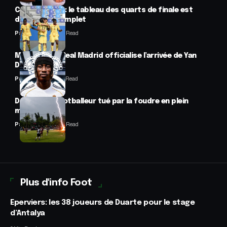
CAN féminine : le tableau des quarts de finale est
désormais complet
Panafrofoot
2 Min Read
Mercato : Le Real Madrid officialise l’arrivée de Yan
Diomandé
Panafrofoot
1 Min Read
Drame : un footballeur tué par la foudre en plein
match
Panafrofoot
2 Min Read
Plus d'info Foot
Eperviers: les 38 joueurs de Duarte pour le stage
d’Antalya