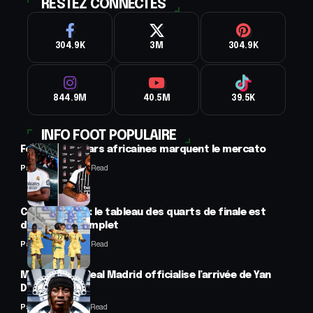
RESTEZ CONNECTES
304.9K
3M
304.9K
844.9M
40.5M
39.5K
INFO FOOT POPULAIRE
Football : 2 stars africaines marquent le mercato
Panafrofoot
2 Min Read
CAN féminine : le tableau des quarts de finale est
désormais complet
Panafrofoot
2 Min Read
Mercato : Le Real Madrid officialise l’arrivée de Yan
Diomandé
Panafrofoot
1 Min Read