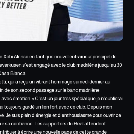
 de Xabi Alonso
en tant que nouvel entraîneur principal de
everkusen s’est engagé avec le club madrilène jusqu’au 30
 Casa Blanca.
ti, qui a
reçu un vibrant hom
mage samedi dernier au
in de son second passage sur le banc madrilène.
avec émotion. « C’est un jour très spécial que je n’oublierai
J’ai toujours gardé un lien fort avec ce club. Depuis mon
é. Je suis plein d’énergie et d’enthousiasme pour ouvrir ce
our sa confiance. Les supporters du Real attendent
ntribuer à écrire une nouvelle page de cette grande