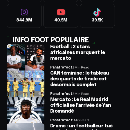
844.9M
40.5M
39.5K
INFO FOOT POPULAIRE
Football : 2 stars
africaines marquent le
mercato
Panafrofoot
2 Min Read
CAN féminine : le tableau
des quarts de finale est
désormais complet
Panafrofoot
2 Min Read
Mercato : Le Real Madrid
officialise l’arrivée de Yan
Diomandé
Panafrofoot
1 Min Read
Drame : un footballeur tué