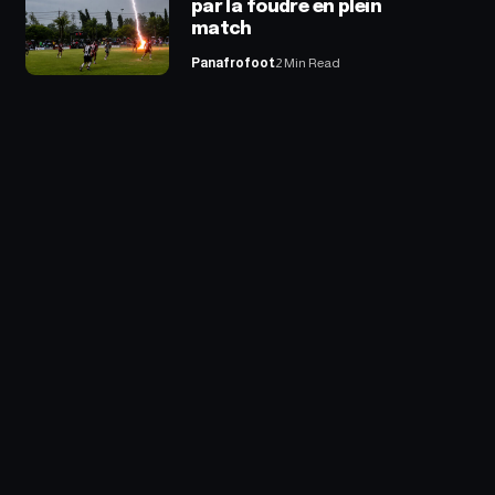
par la foudre en plein
match
Panafrofoot
2 Min Read