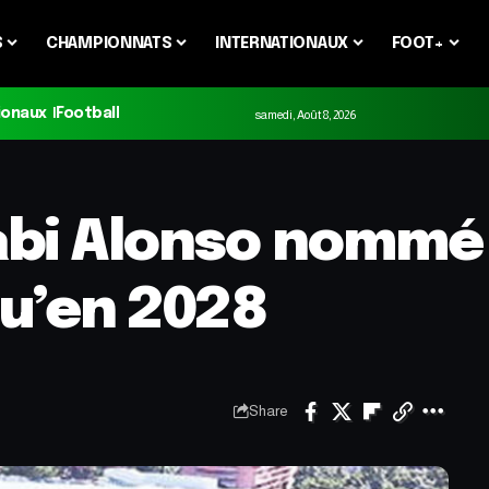
S
CHAMPIONNATS
INTERNATIONAUX
FOOT+
ionaux
Football
samedi, Août 8, 2026
Xabi Alonso nommé
qu’en 2028
Share