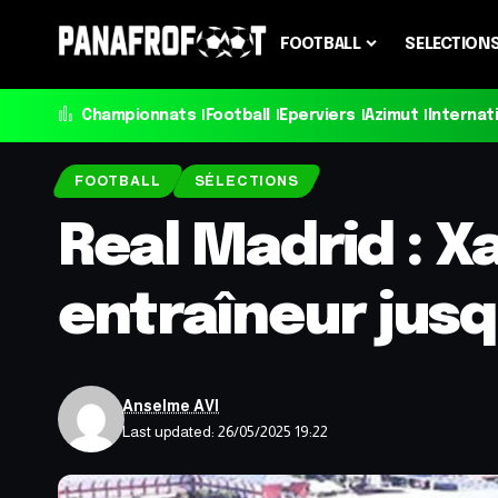
FOOTBALL
SELECTION
Championnats
Football
Eperviers
Azimut
Internat
FOOTBALL
SÉLECTIONS
Real Madrid : 
entraîneur jus
Anselme AVI
Last updated: 26/05/2025 19:22