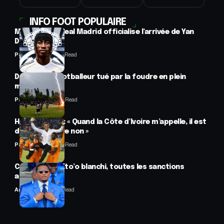
INFO FOOT POPULAIRE
Mercato : Le Real Madrid officialise l’arrivée de Yan
Diomandé
Panafrofoot
1 Min Read
Drame : un footballeur tué par la foudre en plein
match
Panafrofoot
2 Min Read
Hervé Renard : « Quand la Côte d’Ivoire m’appelle, il est
difficile de dire non »
Panafrofoot
2 Min Read
CAF : Samuel Eto’o blanchi, toutes les sanctions
annulées
Anselme AVI
2 Min Read