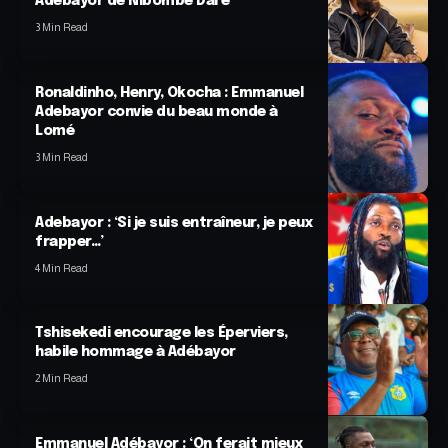
Adébayor de Nibombé Daré
3 Min Read
Ronaldinho, Henry, Okocha : Emmanuel
Adebayor convie du beau monde à
Lomé
3 Min Read
Adebayor : ‘Si je suis entraîneur, je peux
frapper…’
4 Min Read
Tshisekedi encourage les Éperviers,
habile hommage à Adébayor
2 Min Read
Emmanuel Adébayor : ‘On ferait mieux