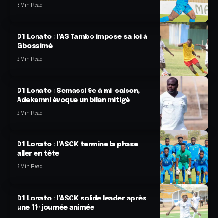
3 Min Read
D1 Lonato : l’AS Tambo impose sa loi à
Gbossimé
2 Min Read
D1 Lonato : Semassi 9e à mi-saison,
Adekamni évoque un bilan mitigé
2 Min Read
D1 Lonato : l’ASCK termine la phase
aller en tête
3 Min Read
D1 Lonato : l’ASCK solide leader après
une 11ᵉ journée animée