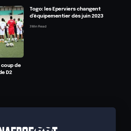
Togo: les Eperviers changent
d’équipementier dès juin 2023
3 Min Read
 coup de
de D2