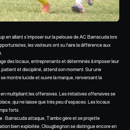
p en allant s’imposer sur
la pelouse de AC Barracuda
lors
pportunistes, les visiteurs ont su faire la différence aux
.
age des locaux, entreprenants et déterminés à imposer leur
, patient et discipliné, attend son moment. Sur une
 montre lucide et ouvre la marque, renversant la
n multipliant les offensives. Les initiatives offensives se
place, qui ne laisse que très peu d’espaces. Les locaux
mps forts.
e : Barracuda attaque, Tambo gère et se projette
ation bien exploitée,
Olougbegnon
se distingue encore en