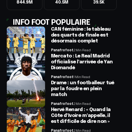
844.9M
40.5M
39.5K
INFO FOOT POPULAIRE
CAN féminine : le tableau
des quarts de finale est
désormais complet
Panafrofoot
2 Min Read
Mercato : Le Real Madrid
officialise l’arrivée de Yan
Diomandé
Panafrofoot
1 Min Read
Drame : un footballeur tué
par la foudre en plein
match
Panafrofoot
2 Min Read
Hervé Renard : « Quand la
Côte d’Ivoire m’appelle, il
est difficile de dire non »
Panafrofoot
2 Min Read