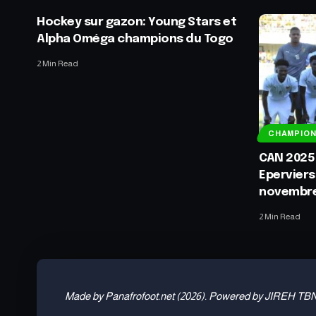
Hockey sur gazon: Young Stars et
Alpha Oméga champions du Togo
2 Min Read
CHAMPIO
CAN 2025 :
Eperviers 
novembr
2 Min Read
Made by Panafrofoot.net (2026). Powered by JIREH