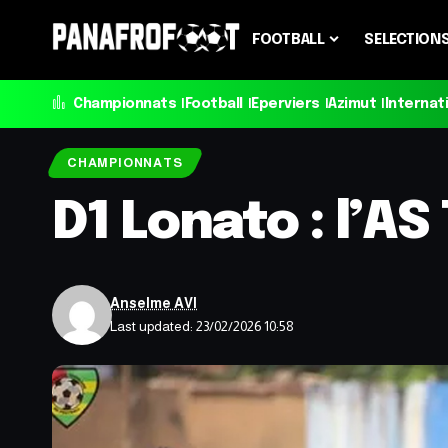
FOOTBALL
SELECTION
Championnats
Football
Eperviers
Azimut
Internat
CHAMPIONNATS
D1 Lonato : l’A
Anselme AVI
Last updated: 23/02/2026 10:58