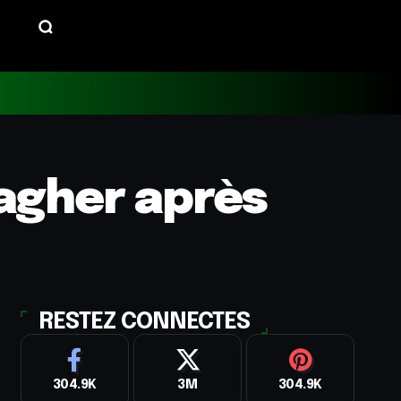
ragher après
RESTEZ CONNECTES
304.9K
3M
304.9K