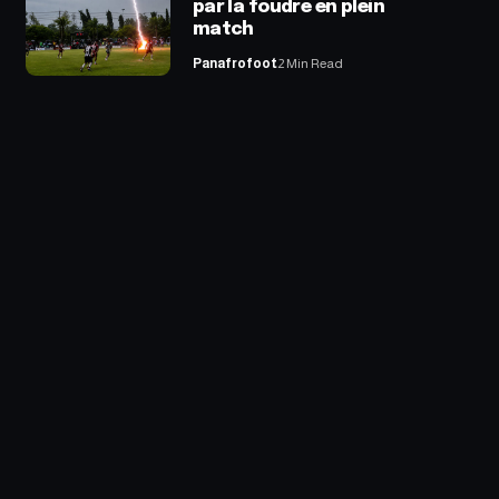
par la foudre en plein
match
Panafrofoot
2 Min Read