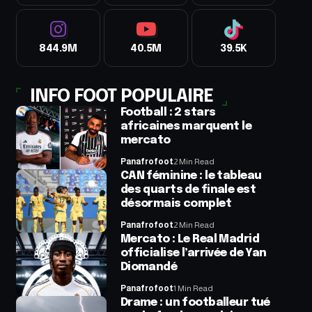
844.9M
40.5M
39.5K
INFO FOOT POPULAIRE
Football : 2 stars
africaines marquent le
mercato
Panafrofoot
2 Min Read
CAN féminine : le tableau
des quarts de finale est
désormais complet
Panafrofoot
2 Min Read
Mercato : Le Real Madrid
officialise l’arrivée de Yan
Diomandé
Panafrofoot
1 Min Read
Drame : un footballeur tué