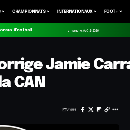
S
CHAMPIONNATS
INTERNATIONAUX
FOOT+
ionaux
Football
dimanche, Août 9, 2026
corrige Jamie Car
la CAN
Share