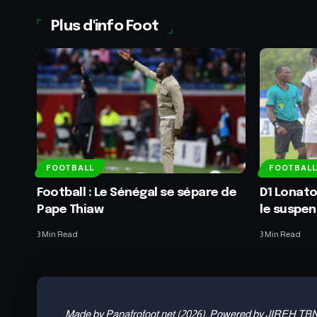
Plus d'info Foot
FOOTBALL
FOOTBALL
Football : Le Sénégal se sépare de
D1 Lonato 
Pape Thiaw
le suspe
3 Min Read
3 Min Read
Made by Panafrofoot.net (2026). Powered by JIREH