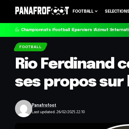
FOOTBALL
SELECTION
Championnats
Football
Eperviers
Azimut
Internat
FOOTBALL
Rio Ferdinand 
ses propos sur 
Panafrofoot
Last updated: 26/02/2025 22:10