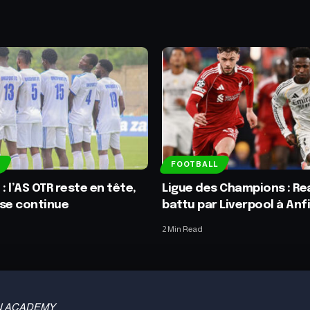
FOOTBALL
: l’AS OTR reste en tête,
Ligue des Champions : Re
nse continue
battu par Liverpool à Anf
2 Min Read
 TBN ACADEMY