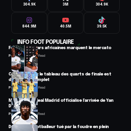
304.9K
3M
304.9K
844.9M
40.5M
39.5K
INFO FOOT POPULAIRE
Football : 2 stars africaines marquent le mercato
Panafrofoot
2 Min Read
CAN féminine : le tableau des quarts de finale est
désormais complet
Panafrofoot
2 Min Read
Mercato : Le Real Madrid officialise l’arrivée de Yan
Diomandé
Panafrofoot
1 Min Read
Drame : un footballeur tué par la foudre en plein