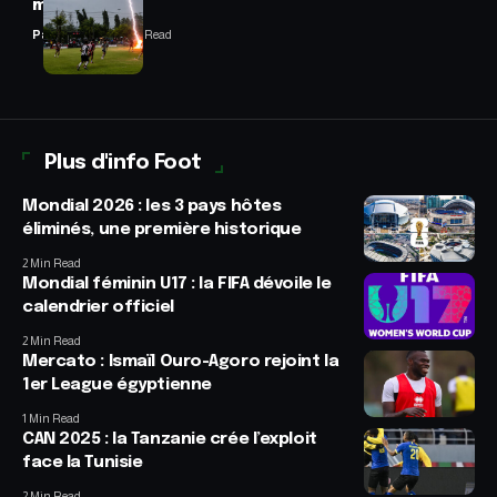
match
Panafrofoot
2 Min Read
Plus d'info Foot
Mondial 2026 : les 3 pays hôtes
éliminés, une première historique
2 Min Read
Mondial féminin U17 : la FIFA dévoile le
calendrier officiel
2 Min Read
Mercato : Ismaïl Ouro-Agoro rejoint la
1er League égyptienne
1 Min Read
CAN 2025 : la Tanzanie crée l’exploit
face la Tunisie
2 Min Read