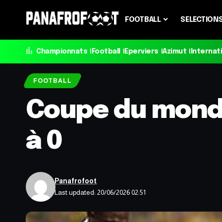
FOOTBALL
SELECTION
Championnats
Football
Eperviers
Azimut
Internat
FOOTBALL
Coupe du monde 
à 0
Panafrofoot
Last updated: 20/06/2026 02:51