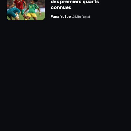
des premiers quarts
connues
Panafrofoot
2 Min Read