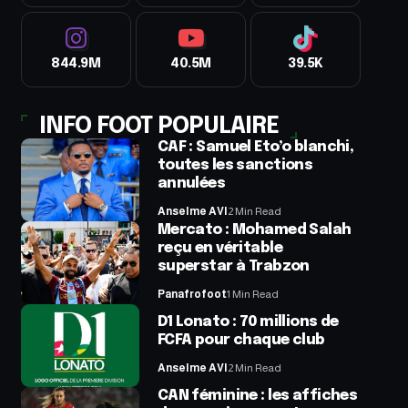
844.9M
40.5M
39.5K
INFO FOOT POPULAIRE
CAF : Samuel Eto’o blanchi,
toutes les sanctions
annulées
Anselme AVI
2 Min Read
Mercato : Mohamed Salah
reçu en véritable
superstar à Trabzon
Panafrofoot
1 Min Read
D1 Lonato : 70 millions de
FCFA pour chaque club
Anselme AVI
2 Min Read
CAN féminine : les affiches