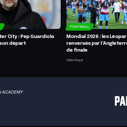
FOOTBALL
r City : Pep Guardiola
Mondial 2026 : les Léopa
son départ
renversés par l’Angleterr
de finale
3 Min Read
 TBN ACADEMY