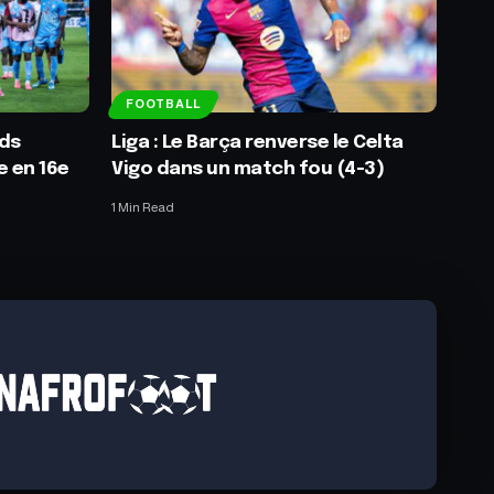
FOOTBALL
rds
Liga : Le Barça renverse le Celta
e en 16e
Vigo dans un match fou (4-3)
1 Min Read