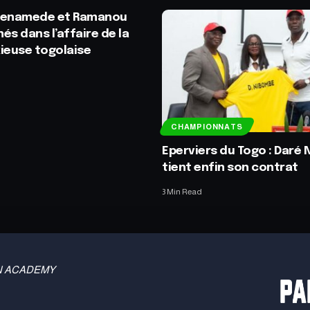
venamede et Ramanou
és dans l’affaire de la
ieuse togolaise
CHAMPIONNATS
Eperviers du Togo : Daré
tient enfin son contrat
3 Min Read
 TBN ACADEMY