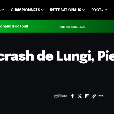
S
CHAMPIONNATS
INTERNATIONAUX
FOOT+
ionaux
Football
vendredi, Août 7, 2026
 crash de Lungi, P
Share