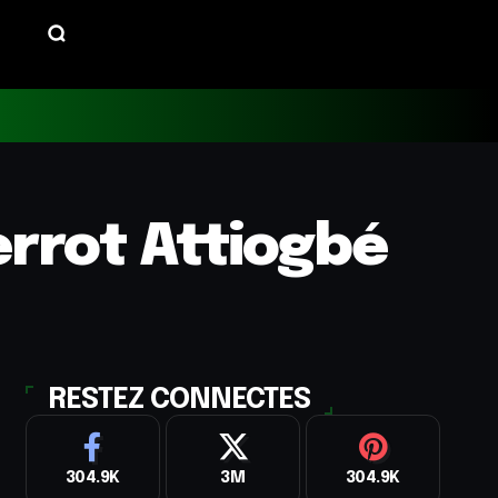
ierrot Attiogbé
RESTEZ CONNECTES
304.9K
3M
304.9K