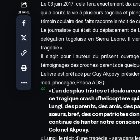
Le 03 juin 2017, cela fera exactement dix an
qui a coûté la vie à plusieurs togolais et plon
SHARE
témoin oculaire des faits raconte le récit de c
Le journaliste qui était du déplacement de 
délégation togolaise en Sierra Leone. Il vient
tragédie ».
Il s’agit pour l’auteur du présent ouvrag
témoignages des proches-parents de quelque
Le livre est préfacé par Guy Akpovy, préside
mod_phocagae,Phoca ADS}
« L’un des plus tristes et douloure
ce tragique crash d’hélicoptère qui 
Lungi, des parents, des amis, des p
sœurs, bref, des compatriotes dont 
continue de hanter notre conscience
Colonel Akpovy.
« Lungi, le récit d’une tragédie » sera dans le