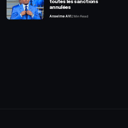
toutes les sanctions
annulées
Anselme AVI
2 Min Read