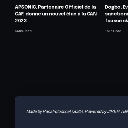
APSONIC, Partenaire Officiel de la
Dogbo, E
CAF, donne un nouvel élan à la CAN
sanctionn
2023
fausse sk
6 Min Read
3 Min Read
Made by Panafrofoot.net (2026). Powered by JIREH