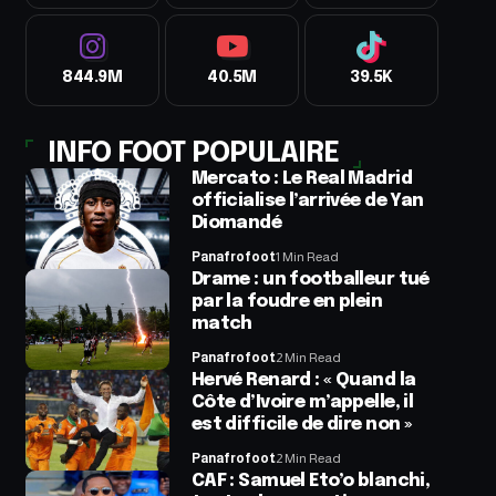
844.9M
40.5M
39.5K
INFO FOOT POPULAIRE
Mercato : Le Real Madrid
officialise l’arrivée de Yan
Diomandé
Panafrofoot
1 Min Read
Drame : un footballeur tué
par la foudre en plein
match
Panafrofoot
2 Min Read
Hervé Renard : « Quand la
Côte d’Ivoire m’appelle, il
est difficile de dire non »
Panafrofoot
2 Min Read
CAF : Samuel Eto’o blanchi,