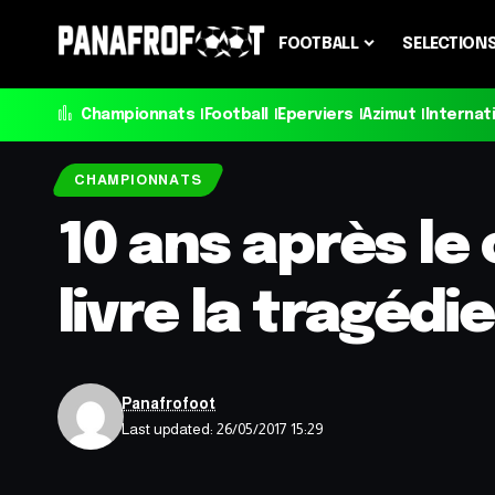
FOOTBALL
SELECTION
Championnats
Football
Eperviers
Azimut
Internat
CHAMPIONNATS
10 ans après le
livre la tragédie
Panafrofoot
Last updated: 26/05/2017 15:29