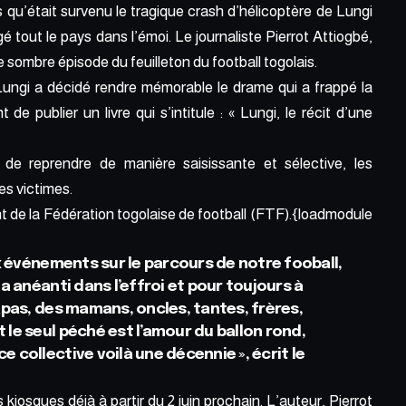
s qu’était survenu le tragique crash d’hélicoptère de Lungi
gé tout le pays dans l’émoi. Le journaliste Pierrot Attiogbé,
e sombre épisode du feuilleton du football togolais.
Lungi a décidé rendre mémorable le drame qui a frappé la
 de publier un livre qui s’intitule : « Lungi, le récit d’une
e de reprendre de manière saisissante et sélective, les
s victimes.
nt de la Fédération togolaise de football (FTF).{loadmodule
ux événements sur le parcours de notre fooball,
a anéanti dans l’effroi et pour toujours à
apas, des mamans, oncles, tantes, frères,
le seul péché est l’amour du ballon rond,
 collective voilà une décennie », écrit le
s kiosques déjà à partir du 2 juin prochain. L’auteur, Pierrot