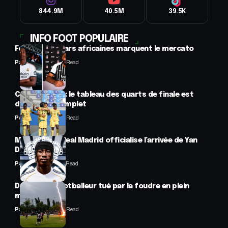
844.9M
40.5M
39.5K
INFO FOOT POPULAIRE
Football : 2 stars africaines marquent le mercato
Panafrofoot
2 Min Read
CAN féminine : le tableau des quarts de finale est
désormais complet
Panafrofoot
2 Min Read
Mercato : Le Real Madrid officialise l’arrivée de Yan
Diomandé
Panafrofoot
1 Min Read
Drame : un footballeur tué par la foudre en plein
match
Panafrofoot
2 Min Read