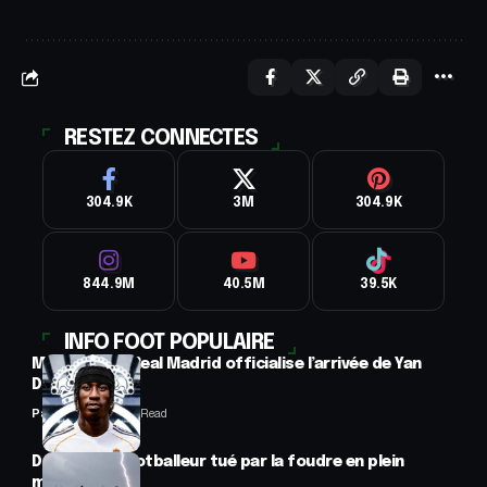
RESTEZ CONNECTES
304.9K
3M
304.9K
844.9M
40.5M
39.5K
INFO FOOT POPULAIRE
Mercato : Le Real Madrid officialise l’arrivée de Yan
Diomandé
Panafrofoot
1 Min Read
Drame : un footballeur tué par la foudre en plein
match