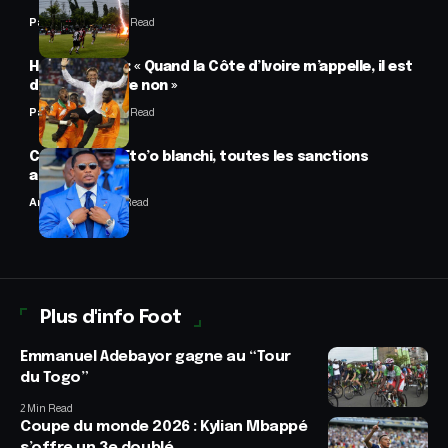
Panafrofoot
2 Min Read
Hervé Renard : « Quand la Côte d’Ivoire m’appelle, il est
difficile de dire non »
Panafrofoot
2 Min Read
CAF : Samuel Eto’o blanchi, toutes les sanctions
annulées
Anselme AVI
2 Min Read
Plus d'info Foot
Emmanuel Adebayor gagne au “Tour
du Togo”
2 Min Read
Coupe du monde 2026 : Kylian Mbappé