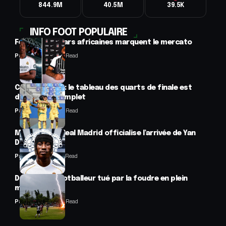
844.9M
40.5M
39.5K
INFO FOOT POPULAIRE
Football : 2 stars africaines marquent le mercato
Panafrofoot
2 Min Read
CAN féminine : le tableau des quarts de finale est
désormais complet
Panafrofoot
2 Min Read
Mercato : Le Real Madrid officialise l’arrivée de Yan
Diomandé
Panafrofoot
1 Min Read
Drame : un footballeur tué par la foudre en plein
match
Panafrofoot
2 Min Read