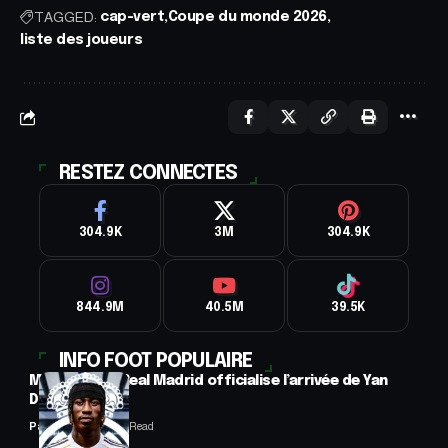
TAGGED:
cap-vert
Coupe du monde 2026
liste des joueurs
RESTEZ CONNECTES
304.9K
3M
304.9K
844.9M
40.5M
39.5K
INFO FOOT POPULAIRE
Mercato : Le Real Madrid officialise l’arrivée de Yan
Diomandé
Panafrofoot
1 Min Read