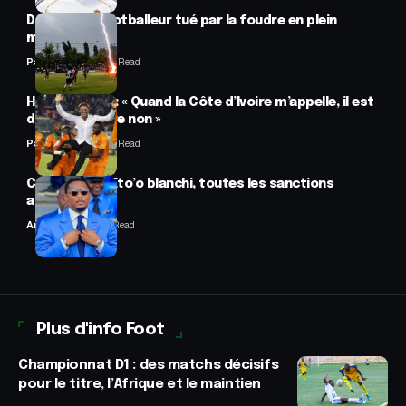
Drame : un footballeur tué par la foudre en plein
match
Panafrofoot
2 Min Read
Hervé Renard : « Quand la Côte d’Ivoire m’appelle, il est
difficile de dire non »
Panafrofoot
2 Min Read
CAF : Samuel Eto’o blanchi, toutes les sanctions
annulées
Anselme AVI
2 Min Read
Plus d'info Foot
Championnat D1 : des matchs décisifs
pour le titre, l’Afrique et le maintien