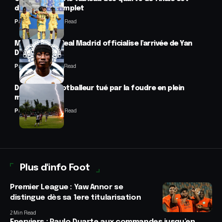
désormais complet
Panafrofoot
2 Min Read
Mercato : Le Real Madrid officialise l’arrivée de Yan
Diomandé
Panafrofoot
1 Min Read
Drame : un footballeur tué par la foudre en plein
match
Panafrofoot
2 Min Read
Plus d'info Foot
Premier League : Yaw Annor se
distingue dès sa 1ere titularisation
2 Min Read
Eperviers : Paulo Duarte aux commandes jusqu’en