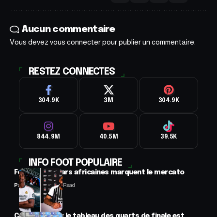
Aucun commentaire
Vous devez
vous connecter
pour publier un commentaire.
RESTEZ CONNECTES
304.9K
3M
304.9K
844.9M
40.5M
39.5K
INFO FOOT POPULAIRE
Football : 2 stars africaines marquent le mercato
Panafrofoot
2 Min Read
CAN féminine : le tableau des quarts de finale est