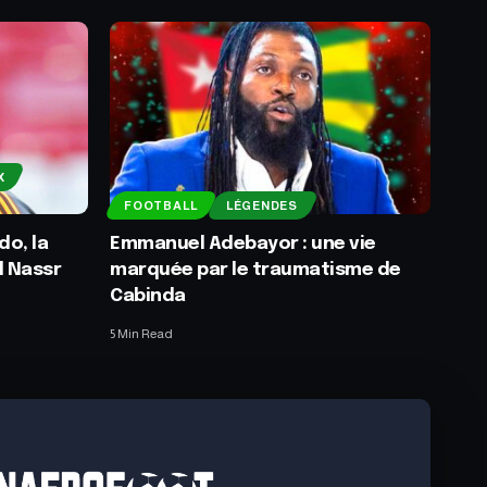
X
FOOTBALL
LÉGENDES
do, la
Emmanuel Adebayor : une vie
l Nassr
marquée par le traumatisme de
Cabinda
5 Min Read