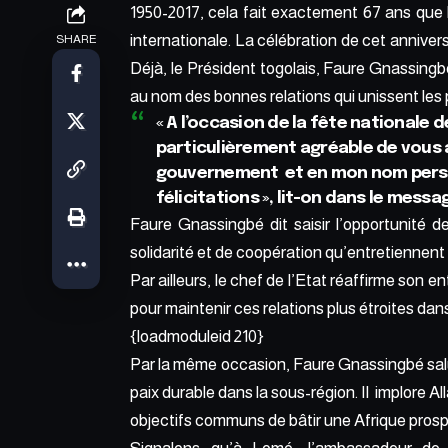
1950-2017, cela fait exactement 67 ans que
internationale. La célébration de cet annivers
SHARE
Déjà, le Président togolais, Faure Gnassin
au nom des bonnes relations qui unissent les 
« A l’occasion de la fête nationale d
particulièrement agréable de vous 
gouvernement et en mon nom person
félicitations », lit-on dans le mes
Faure Gnassingbé dit saisir l’opportunité d
solidarité et de coopération qu’entretiennent 
Par ailleurs, le chef de l’Etat réaffirme son en
pour maintenir ces relations plus étroites dan
{loadmoduleid 210}
Par la même occasion, Faure Gnassingbé salue
paix durable dans la sous-région. Il implore All
objectifs communs de bâtir une Afrique prosp