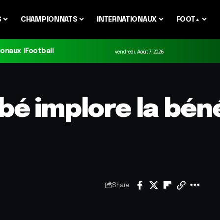
S
CHAMPIONNATS
INTERNATIONAUX
FOOT+
ionaux
Football
vendredi, Août 7, 2026
é implore la béné
Share