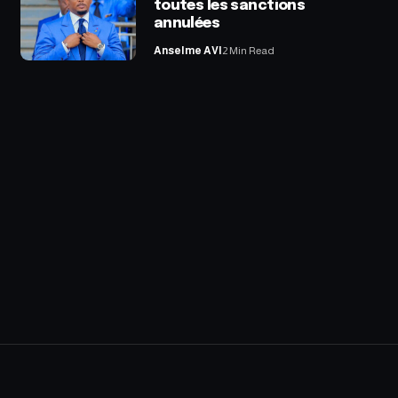
toutes les sanctions
annulées
Anselme AVI
2 Min Read