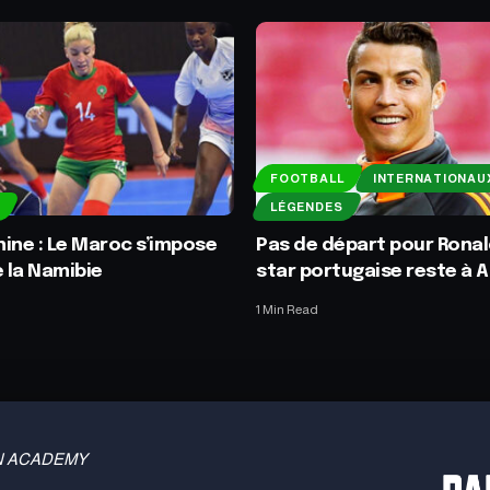
FOOTBALL
INTERNATIONAU
LÉGENDES
ine : Le Maroc s’impose
Pas de départ pour Ronal
e la Namibie
star portugaise reste à A
1 Min Read
 TBN ACADEMY