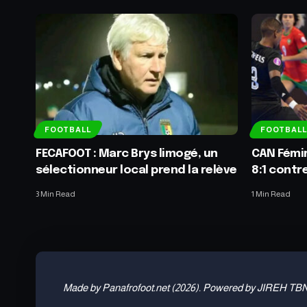
FOOTBALL
FOOTBALL
FECAFOOT : Marc Brys limogé, un
CAN Fémin
sélectionneur local prend la relève
8:1 contr
3 Min Read
1 Min Read
Made by Panafrofoot.net (2026). Powered by JIREH