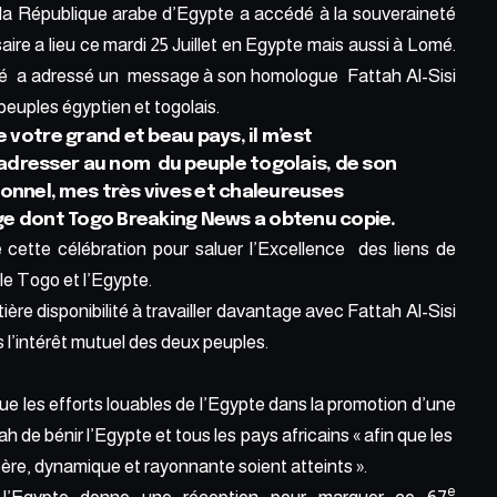
 la République arabe d’Egypte a accédé à la souveraineté
aire a lieu ce mardi 25 Juillet en Egypte mais aussi à Lomé.
gbé a adressé un message à son homologue Fattah Al-Sisi
peuples égyptien et togolais.
e votre grand et beau pays, il m’est
adresser au nom du peuple togolais, de son
nel, mes très vives et chaleureuses
sage dont Togo Breaking News a obtenu copie.
e cette célébration pour saluer l’Excellence des liens de
le Togo et l’Egypte.
tière disponibilité à travailler davantage avec Fattah Al-Sisi
s l’intérêt mutuel des deux peuples.
 les efforts louables de l’Egypte dans la promotion d’une
ah de bénir l’Egypte et tous les pays africains « afin que les
ère, dynamique et rayonnante soient atteints ».
e