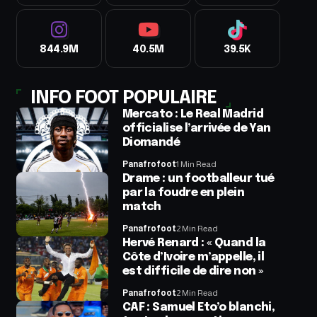
844.9M
40.5M
39.5K
INFO FOOT POPULAIRE
Mercato : Le Real Madrid
officialise l’arrivée de Yan
Diomandé
Panafrofoot
1 Min Read
Drame : un footballeur tué
par la foudre en plein
match
Panafrofoot
2 Min Read
Hervé Renard : « Quand la
Côte d’Ivoire m’appelle, il
est difficile de dire non »
Panafrofoot
2 Min Read
CAF : Samuel Eto’o blanchi,