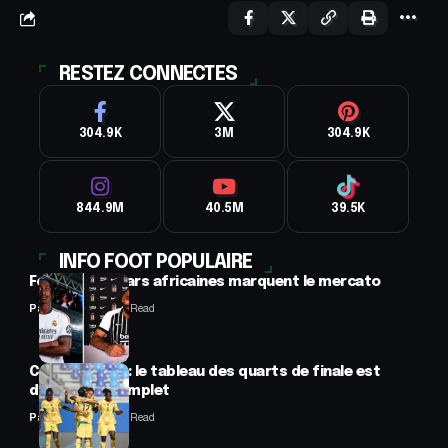
RESTEZ CONNECTES
304.9K
3M
304.9K
844.9M
40.5M
39.5K
INFO FOOT POPULAIRE
Football : 2 stars africaines marquent le mercato
Panafrofoot
2 Min Read
CAN féminine : le tableau des quarts de finale est
désormais complet
Panafrofoot
2 Min Read