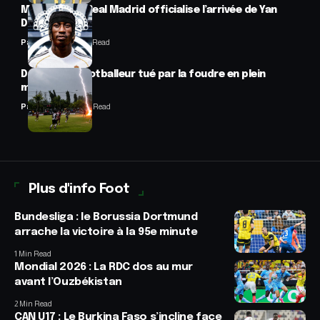
Mercato : Le Real Madrid officialise l’arrivée de Yan
Diomandé
Panafrofoot
1 Min Read
Drame : un footballeur tué par la foudre en plein
match
Panafrofoot
2 Min Read
Plus d'info Foot
Bundesliga : le Borussia Dortmund
arrache la victoire à la 95e minute
1 Min Read
Mondial 2026 : La RDC dos au mur
avant l’Ouzbékistan
2 Min Read
CAN U17 : Le Burkina Faso s’incline face