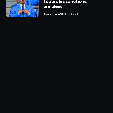
toutes les sanctions
annulées
Anselme AVI
2 Min Read