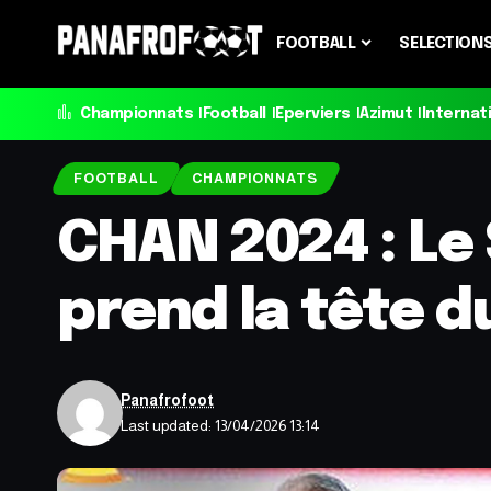
FOOTBALL
SELECTION
Championnats
Football
Eperviers
Azimut
Internat
FOOTBALL
CHAMPIONNATS
CHAN 2024 : Le 
prend la tête d
Panafrofoot
Last updated: 13/04/2026 13:14