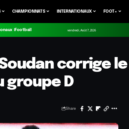
S
CHAMPIONNATS
INTERNATIONAUX
FOOT+
ionaux
Football
vendredi, Août 7, 2026
Soudan corrige le 
u groupe D
Share