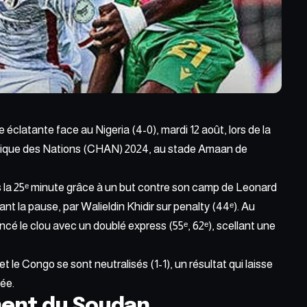
re éclatante
face au Nigeria (4-0)
, mardi 12 août, lors de la
rique des Nations (CHAN) 2024, au stade Amaan de
s la 25ᵉ minute grâce à un but contre son camp de Leonard
nt la pause, par Walieldin Khidir sur penalty (44ᵉ). Au
ncé le clou avec un doublé express (55ᵉ, 62ᵉ), scellant une
 le Congo se sont neutralisés (1-1), un résultat qui laisse
née.
ent du Soudan