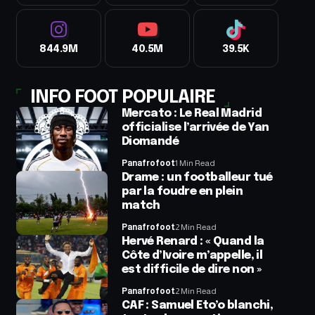
844.9M
40.5M
39.5K
INFO FOOT POPULAIRE
Mercato : Le Real Madrid
officialise l’arrivée de Yan
Diomandé
Panafrofoot
1 Min Read
Drame : un footballeur tué
par la foudre en plein
match
Panafrofoot
2 Min Read
Hervé Renard : « Quand la
Côte d’Ivoire m’appelle, il
est difficile de dire non »
Panafrofoot
2 Min Read
CAF : Samuel Eto’o blanchi,