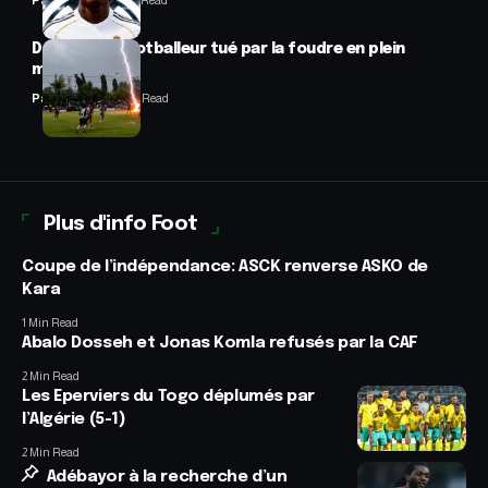
Panafrofoot
1 Min Read
Drame : un footballeur tué par la foudre en plein
match
Panafrofoot
2 Min Read
Plus d'info Foot
Coupe de l’indépendance: ASCK renverse ASKO de
Kara
1 Min Read
Abalo Dosseh et Jonas Komla refusés par la CAF
2 Min Read
Les Eperviers du Togo déplumés par
l’Algérie (5-1)
2 Min Read
Adébayor à la recherche d’un