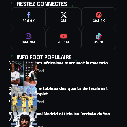
RESTEZ CONNECTES
304.9K
3M
304.9K
844.9M
40.5M
39.5K
INFO FOOT POPULAIRE
Football : 2 stars africaines marquent le mercato
Panafrofoot
2 Min Read
CAN féminine : le tableau des quarts de finale est
désormais complet
Panafrofoot
2 Min Read
Mercato : Le Real Madrid officialise l’arrivée de Yan
Diomandé