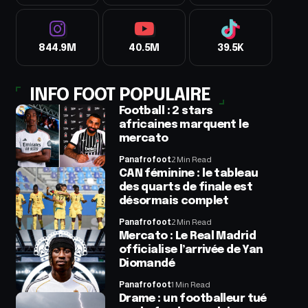
844.9M
40.5M
39.5K
INFO FOOT POPULAIRE
Football : 2 stars
africaines marquent le
mercato
Panafrofoot
2 Min Read
CAN féminine : le tableau
des quarts de finale est
désormais complet
Panafrofoot
2 Min Read
Mercato : Le Real Madrid
officialise l’arrivée de Yan
Diomandé
Panafrofoot
1 Min Read
Drame : un footballeur tué