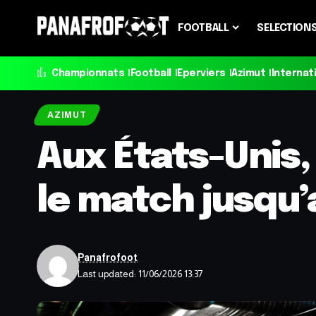
FOOTBALL
SELECTION
Championnats
Football
Eperviers
Azimut
Internat
AZIMUT
Aux États-Unis,
le match jusqu’a
Panafrofoot
Last updated: 11/06/2026 13:37