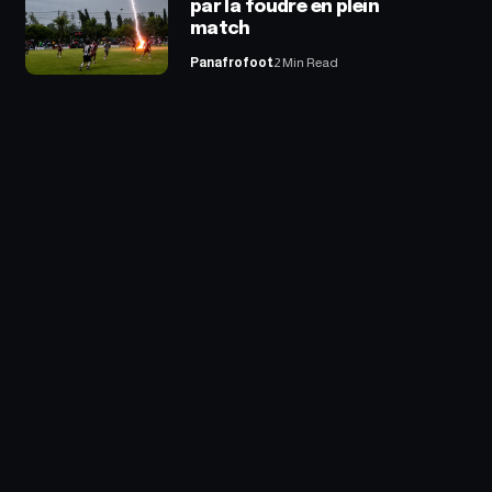
par la foudre en plein
match
Panafrofoot
2 Min Read