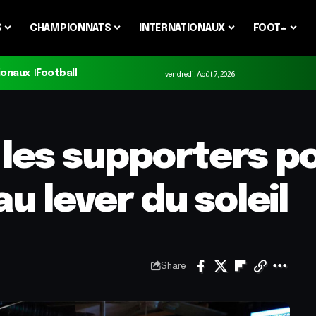
S
CHAMPIONNATS
INTERNATIONAUX
FOOT+
ionaux
Football
vendredi, Août 7, 2026
 les supporters p
u lever du soleil
Share