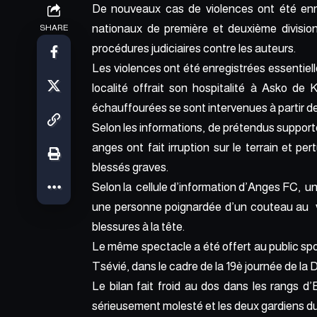
De nouveaux cas de violences ont été enr
nationaux de première et deuxième divis
SHARE
procédures judiciaires contre les auteurs.
Les violences ont été enregistrées essentie
localité offrait son hospitalité à Asko d
échauffourées se sont intervenues à partir de
Selon les informations, de prétendus support
anges ont fait irruption sur le terrain et p
blessés graves.
Selon la cellule d’information d’Anges FC, un
une personne poignardée d’un couteau au v
blessures à la tête.
Le même spectacle a été offert au public spo
Tsévié, dans le cadre de la 19è journée de la 
Le bilan fait froid au dos dans les rangs d
sérieusement molesté et les deux gardiens du