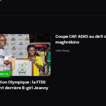
Coupe CAF: ASKO au défi 
maghrébins
2 Min Read
NNATS
tion Olympique : la FTDS
t derrière B-girl Jeanny