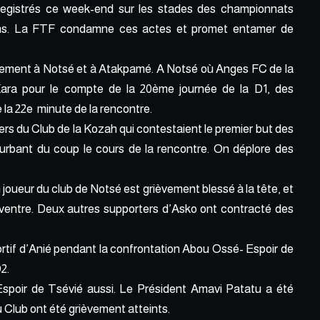
egistrés ce week-end sur les stades des championnats
ions. La FTF condamne ces actes et promet entamer de
llement à Notsé et à Atakpamé. A Notsé où Anges FC de la
e Kara pour le compte de la 20ème journée de la D1, des
 la 22e minute de la rencontre.
ers du Club de la Kozah qui contestaient le premier but des
erturbant du coup le cours de la rencontre. On déplore des
 joueur du club de Notsé est grièvement blessé à la tête, et
entre. Deux autres supporters d’Asko ont contracté des
rtif d’Anié pendant la confrontation Abou Ossé- Espoir de
D2.
’Espoir de Tsévié aussi. Le Président Amavi Patatu a été
 Club ont été grièvement atteints.