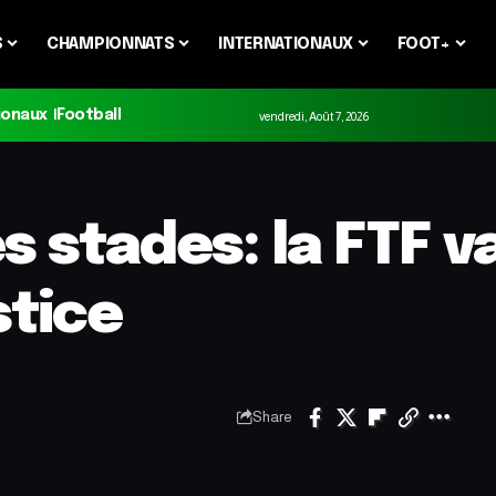
S
CHAMPIONNATS
INTERNATIONAUX
FOOT+
ionaux
Football
vendredi, Août 7, 2026
s stades: la FTF v
stice
Share