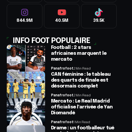
844.9M
40.5M
39.5K
INFO FOOT POPULAIRE
Football : 2 stars
africaines marquent le
mercato
Panafrofoot
2 Min Read
CAN féminine : le tableau
des quarts de finale est
désormais complet
Panafrofoot
2 Min Read
Mercato : Le Real Madrid
officialise l’arrivée de Yan
Diomandé
Panafrofoot
1 Min Read
Drame : un footballeur tué