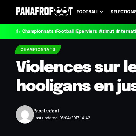
FOOTBALL
SELECTION
Championnats
Football
Eperviers
Azimut
Internat
CHAMPIONNATS
Violences sur le
hooligans en ju
Panafrofoot
Last updated: 03/04/2017 14:42