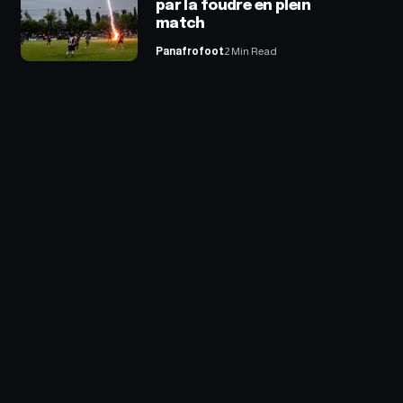
par la foudre en plein
match
Panafrofoot
2 Min Read