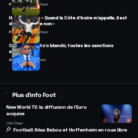
Panafrofoot
2 Min Read
Hervé Renard : « Quand la Côte d’Ivoire m’appelle, il est
difficile de dire non »
Panafrofoot
2 Min Read
CAF : Samuel Eto’o blanchi, toutes les sanctions
annulées
Anselme AVI
2 Min Read
Plus d'info Foot
New World TV: la diffusion de l’Euro
acquise
3 Min Read
Football: Ihlas Bebou et Hoffenheim en roue libre