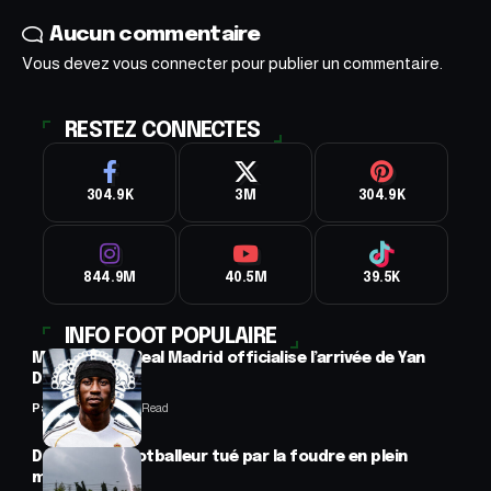
Aucun commentaire
Vous devez
vous connecter
pour publier un commentaire.
RESTEZ CONNECTES
304.9K
3M
304.9K
844.9M
40.5M
39.5K
INFO FOOT POPULAIRE
Mercato : Le Real Madrid officialise l’arrivée de Yan
Diomandé
Panafrofoot
1 Min Read
Drame : un footballeur tué par la foudre en plein
match