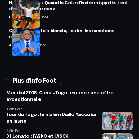
Hervé Renard : « Quand la Côte d’Ivoire m’appelle, il est
difficile de dire non »
Panafrofoot
2 Min Read
CAF : Samuel Eto’o blanchi, toutes les sanctions
annulées
Anselme AVI
2 Min Read
Plus d'info Foot
Mondial 2018: Canal+Togo annonce une offre
exceptionnelle
3 Min Read
Tour du Togo : le malien Diallo Yacouba
en jaune
2 Min Read
D1 Lonato : l’ASKO et l’ASCK