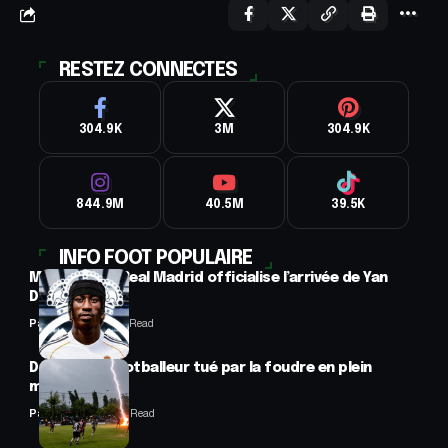
RESTEZ CONNECTES
304.9K
3M
304.9K
844.9M
40.5M
39.5K
INFO FOOT POPULAIRE
Mercato : Le Real Madrid officialise l’arrivée de Yan
Diomandé
Panafrofoot
1 Min Read
Drame : un footballeur tué par la foudre en plein
match
Panafrofoot
2 Min Read